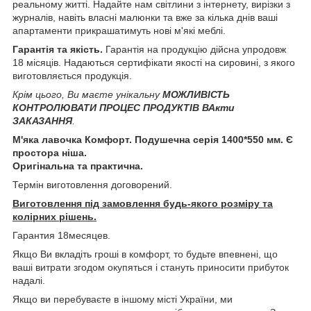
реальному житті. Надайте нам світлини з інтернету, вирізки з
журналів, навіть власні малюнки та вже за кілька днів ваші
апартаменти прикрашатимуть нові м'які меблі.
Гарантія та якість.
Гарантія на продукцію дійсна упродовж
18 місяців. Надаються сертифікати якості на сировині, з якого
виготовляється продукція.
Крім цього, Ви маєте унікальну
МОЖЛИВІСТЬ
КОНТРОЛЮВАТИ ПРОЦЕС ПРОДУКТІВ ВАкти
ЗАКАЗАННЯ
.
М'яка лавочка Комфорт. Подушечна серія 1400*550 мм. Є
простора ніша.
Оригінальна та практична.
Термін виготовлення договорений.
Виготовлення під замовлення будь-якого розміру та
колірних рішень.
Гарантия 18месяцев.
Якщо Ви вкладіть гроші в комфорт, то будьте впевнені, що
ваші витрати згодом окупяться і стануть приносити прибуток
надалі.
Якщо ви перебуваєте в іншому місті України, ми