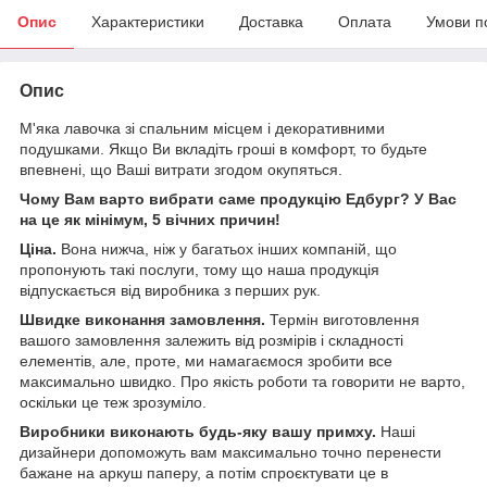
Опис
Характеристики
Доставка
Оплата
Умови п
Опис
М'яка лавочка зі спальним місцем і декоративними
подушками. Якщо Ви вкладіть гроші в комфорт, то будьте
впевнені, що Ваші витрати згодом окупяться.
Чому Вам варто вибрати саме продукцію Едбург? У Вас
на це як мінімум, 5 вічних причин!
Ціна.
Вона нижча, ніж у багатьох інших компаній, що
пропонують такі послуги, тому що наша продукція
відпускається від виробника з перших рук.
Швидке виконання замовлення.
Термін виготовлення
вашого замовлення залежить від розмірів і складності
елементів, але, проте, ми намагаємося зробити все
максимально швидко. Про якість роботи та говорити не варто,
оскільки це теж зрозуміло.
Виробники виконають будь-яку вашу примху.
Наші
дизайнери допоможуть вам максимально точно перенести
бажане на аркуш паперу, а потім спроєктувати це в