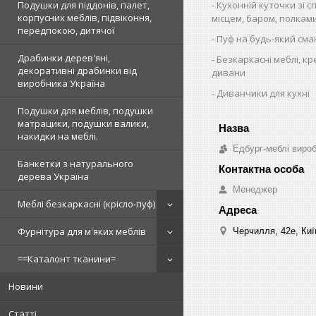
Кухонній куточки зі 
Подушки для піддонів, палет,
корпусних меблів, підвіконня,
місцем, баром, полкам
передпокою, дитячої
Пуф на будь-який сма
Драбинки дерев'яні,
Безкаркасні меблі, кр
декоративні драбинки від
дивани
виробника Україна
Диванчики для кухні
Подушки для меблів, подушки
матрацики, подушки валики,
накидки на меблі.
Едбург-меблі виро
Банкетки з натурального
дерева Україна
Менеджер
Меблі безкаркасні (крісло-пуф)
Фурнітура для м'яких меблів
Черчилля, 42е, Киї
==Каталонт тканини=
Новини
Статті