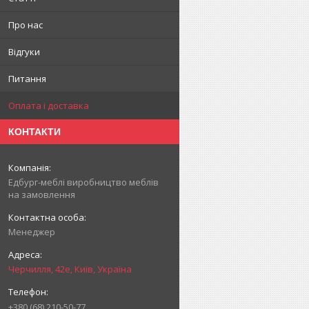
Про нас
Відгуки
Питання
Оплата і доставка
КОНТАКТИ
Едбург-меблі виробництво меблів
на замовлення
Менеджер
Черчилля, 42е, Київ, Україна
+380 (68) 210-50-77