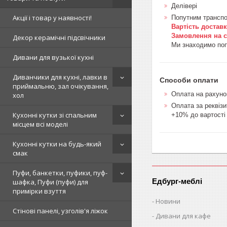
Делівері
Акції і товар у наявності!
Попутним трансп
Вартість доставки
Замовлення на с
Декор керамічні підсвічники
Ми знаходимо поп
Дивани для вузької кухні
Диванчики для кухні, лавки в
Способи оплати
приймальню, зал очікування,
Оплата на рахуно
хол
Оплата за реквіз
Кухонні кутки зі спальним
+10% до вартості
місцем всі моделі
Кухонні кутки на будь-який
смак
Пуфи, банкетки, пуфики, пуф-
Едбург-меблі
шафка, Пуфи (пуфи) для
примірки взуття
Новини
Стінові панелі, узголів'я ліжок
Дивани для кафе