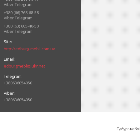
Viber Telegram
+380 (66) 768-68-58
Viber Telegram
+380 (63) 605-40-50
Viber Telegram
http://edburg-mebli.com.ua
edburgmebli@ukr.net
+380636054050
+380636054050