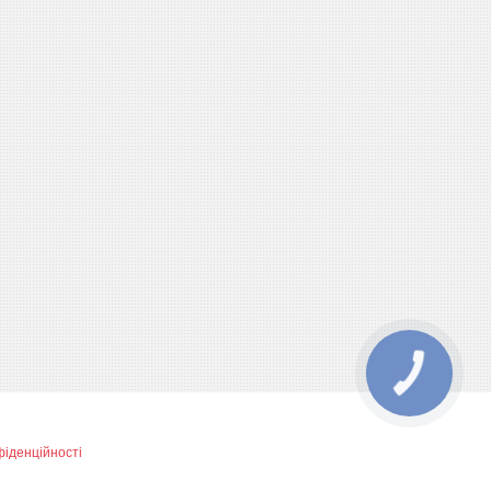
КНОПКА
ЗВ'ЯЗКУ
фіденційності