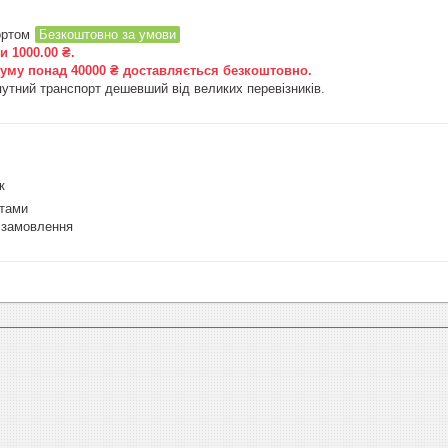
ортом
Безкоштовно за умови
 1000.00 ₴.

уму понад 40000 ₴ доставляється 
безкоштовно
.
утний транспорт дешевший від великих перевізників.
к
итами
 замовлення