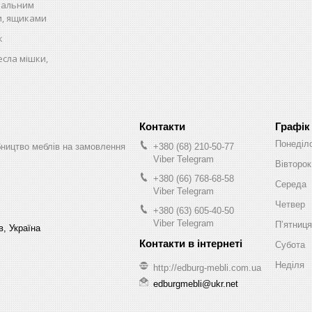
спальним
и, ящиками
к
есла мішки,
Графік
Понеділ
бництво меблів на замовлення
+380 (68) 210-50-77
Viber Telegram
Вівторок
+380 (66) 768-68-58
Середа
Viber Telegram
Четвер
+380 (63) 605-40-50
Viber Telegram
Пʼятниця
в, Україна
Субота
Неділя
http://edburg-mebli.com.ua
edburgmebli@ukr.net