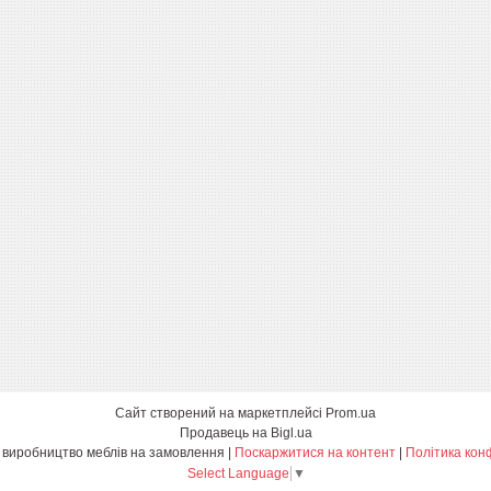
Сайт створений на маркетплейсі
Prom.ua
Продавець на Bigl.ua
Едбург-меблі виробництво меблів на замовлення |
Поскаржитися на контент
|
Політика кон
Select Language
▼