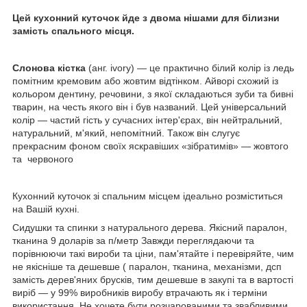
Цей кухонний куточок йде з двома нішами для білизни
замість спального місця.
Слонова кістка
(анг. ivory) — це практично білий колір із ледь
помітним кремовим або жовтим відтінком. Айворі схожий із
кольором дентину, речовини, з якої складаються зуби та бивні
тварин, на честь якого він і був названий. Цей універсальний
колір — частий гість у сучасних інтер'єрах, він нейтральний,
натуральний, м'який, непомітний. Також він слугує
прекрасним фоном своїх яскравіших «зібратимів» — жовтого
та червоного
Кухонний куточок зі спальним місцем ідеально розміститься
на Вашій кухні.
Сидушки та спинки з натурального дерева. Якісний паралон,
тканина 9 доларів за п/метр Завжди переглядаючи та
порівнюючи такі вироби та ціни, пам'ятайте і перевіряйте, чим
не якісніше та дешевше ( паралон, тканина, механізми, дсп
замість дерев'яних брусків, тим дешевше в закупі та в вартості
виріб — у 99% виробників виробу втрачають як і терміни
використання. Не хочете бути розчарованими та звабливими,