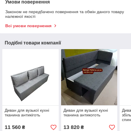
Умови повернення
Законом не передбачено повернення та обмін даного товару
належної якості
Всі умови повернення
Подібні товари компанії
Диван для вузької кухні
Диван для вузької кухні
Дива
тканина антикіготь
тканина антикоготь
збіл
спин
11 560
13 820
₴
₴