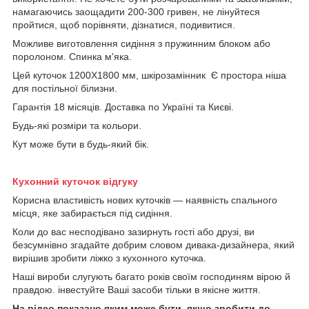
намагаючись заощадити 200-300 гривен, не лінуйтеся
пройтися, щоб порівняти, дізнатися, подивитися.
Можливе виготовлення сидіння з пружинним блоком або
поролоном. Спинка м'яка.
Цей куточок 1200Х1800 мм, шкірозамінник Є простора ніша
для постільної білизни.
Гарантія 18 місяців. Доставка по Україні та Києві.
Будь-які розміри та кольори.
Кут може бути в будь-який бік.
Кухонний куточок відгуку
Корисна властивість нових куточків — наявність спального
місця, яке забирається під сидіння.
Коли до вас несподівано зазирнуть гості або друзі, ви
безсумнівно згадайте добрим словом дивака-дизайнера, який
вирішив зробити ліжко з кухонного куточка.
Наші вироби слугують багато років своїм господиням вірою й
правдою. інвестуйте Ваші засоби тільки в якісне життя.
На відео показано яким може бути, якщо зробити до