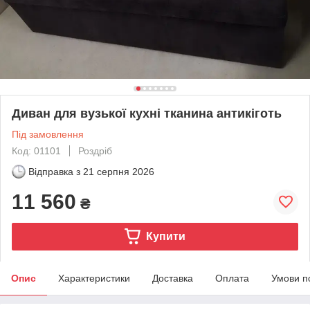
Диван для вузької кухні тканина антикіготь
Під замовлення
Код: 01101
Роздріб
Відправка з
21 серпня 2026
11 560
₴
Купити
Опис
Характеристики
Доставка
Оплата
Умови п