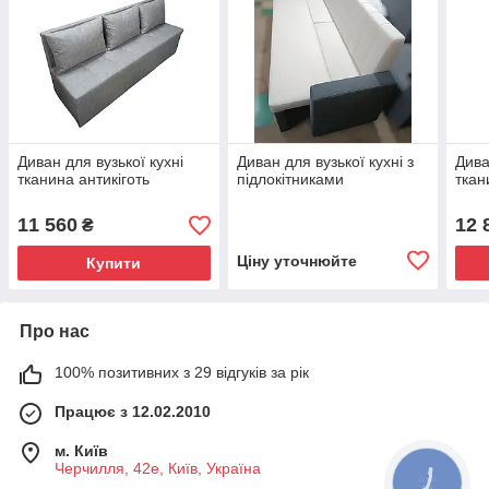
Диван для вузької кухні
Диван для вузької кухні з
Дива
тканина антикіготь
підлокітниками
ткан
11 560
12 
₴
Ціну уточнюйте
Купити
Про нас
100% позитивних з 29 відгуків за рік
Працює з 12.02.2010
м. Київ
Черчилля, 42е, Київ, Україна