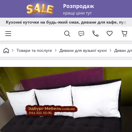
Кухонні куточки на будь-який смак, дивани для кафе, пуфи 
Товари та послуги
Дивани для вузької кухні
Диван для