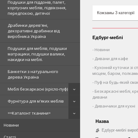
Подушки для піддонів, палет,
корпусних меблів, підвіконня,
Кожзамы 3 категорії
передпокою, дитячої
Драбинки дерев'яні,
декоративні драбинки від
виробника Україна
Едбург-меблі
Подушки для меблів, подушки
Новини
матрацики, подушки валики,
Дивани для кафе
накидки на меблі.
Кухонній куточки зі 
Банкетки з натурального
місцем, баром, полкам
дерева Україна
Пуф на будь-який сма
Меблі безкаркасні (крісло-пуф)
Безкаркасні меблі, кр
дивани
Фурнітура для м'яких меблів
Диванчики для кухні
==Каталонт тканини=
Новини
Едбург-меблі виро
Статті