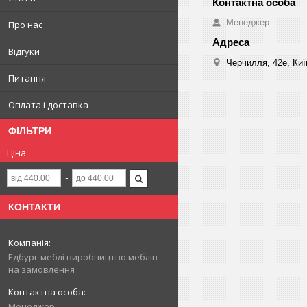
Менеджер
Про нас
Відгуки
Черчилля, 42е, Киї
Питання
Оплата і доставка
ФІЛЬТРИ
Ціна
КОНТАКТИ
Едбург-меблі виробництво меблів
на замовлення
Менеджер