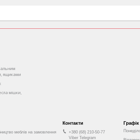
спальним
и, ящиками
к
есла мішки,
Графік
Понеділ
бництво меблів на замовлення
+380 (68) 210-50-77
Viber Telegram
Вівторок