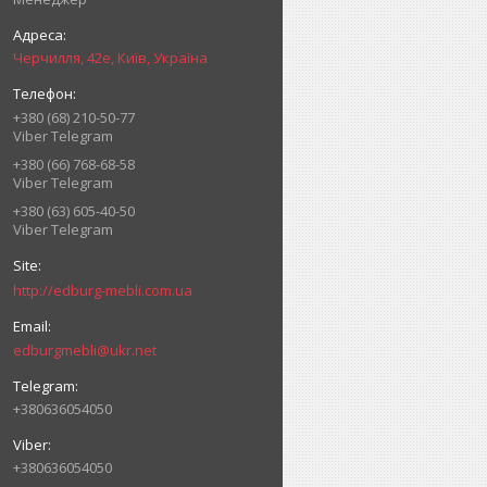
Черчилля, 42е, Київ, Україна
+380 (68) 210-50-77
Viber Telegram
+380 (66) 768-68-58
Viber Telegram
+380 (63) 605-40-50
Viber Telegram
http://edburg-mebli.com.ua
edburgmebli@ukr.net
+380636054050
+380636054050