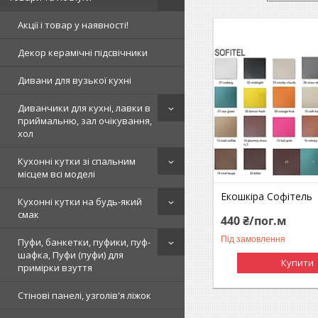
Акції і товар у наявності!
Декор керамічні підсвічники
Дивани для вузької кухні
Диванчики для кухні, лавки в
приймальню, зал очікування,
хол
Кухонні кутки зі спальним
місцем всі моделі
Екошкіра Софітель
Кухонні кутки на будь-який
смак
440 ₴/пог.м
Під замовлення
Пуфи, банкетки, пуфики, пуф-
шафка, Пуфи (пуфи) для
Купити
примірки взуття
Стінові панелі, узголів'я ліжок