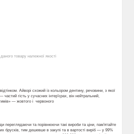
даного товару належної якості
відтінком. Айворі схожий із кольором дентину, речовини, з якої
— частий гість у сучасних інтер'єрах, він нейтральний,
тимів» — жовтого і червоного
ди переглядаючи та порівнюючи такі вироби та ціни, пам'ятайте
них брусків, тим дешевше в закупі та в вартості виріб — у 99%