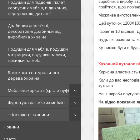
виробників виробу вт
Подушки для піддонів, палет,
пройтися, щоб порівн
корпусних меблів, підвіконня,
передпокою, дитячої
Можливе виготовлення
Цей куточок 1200Х180
Драбинки дерев'яні,
декоративні драбинки від
Гарантія 18 місяців. Д
виробника Україна
Будь-які розміри та к
Кут може бути в будь-
Подушки для меблів, подушки
матрацики, подушки валики,
накидки на меблі.
Кухонний куточок ві
Корисна властивість 
Банкетки з натурального
дерева Україна
Коли до вас несподів
куточка.
Меблі безкаркасні (крісло-пуф)
Наші вироби слугують
На відео показано я
Фурнітура для м'яких меблів
==Каталонт тканини=
Новини
Статті