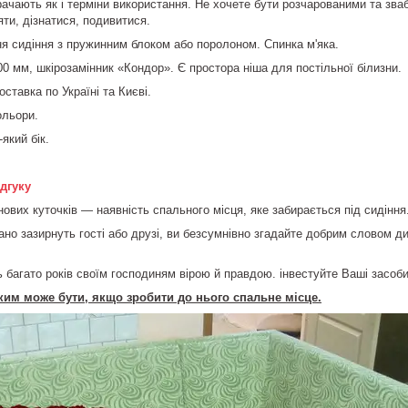
рачають як і терміни використання. Не хочете бути розчарованими та зв
яти, дізнатися, подивитися.
 сидіння з пружинним блоком або поролоном. Спинка м'яка.
0 мм, шкірозамінник «Кондор». Є простора ніша для постільної білизни.
оставка по Україні та Києві.
ольори.
який бік.
дгуку
нових куточків — наявність спального місця, яке забирається під сидіння
ано зазирнуть гості або друзі, ви безсумнівно згадайте добрим словом ди
 багато років своїм господиням вірою й правдою. інвестуйте Ваші засоби 
ким може бути, якщо зробити до нього спальне місце.