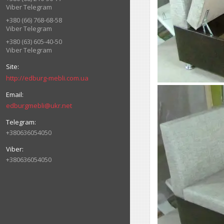
Viber Telegram
+380 (66) 768-68-58
Viber Telegram
+380 (63) 605-40-50
Viber Telegram
http://edburg-mebli.com.ua
edburgmebli@ukr.net
+380636054050
+380636054050