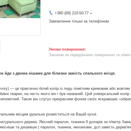
+380 (68) 210-50-77
Замовлення тільки за телефоном
Законом не передбачено повернення та обмін 
к йде з двома нішами для білизни замість спального місця.
 ivory) — це практично білий колір із ледь помітним кремовим або жовтим 
ивні тварин, на честь якого він і був названий. Цей універсальний колір 
 непомітний. Також він слугує прекрасним фоном своїх яскравіших «зібра
спальним місцем ідеально розміститься на Вашій кухні.
натурального дерева. Якісний паралон, тканина 9 доларів за п/метр Завж
 якісніше та дешевше ( паралон, тканина, механізми, дсп замість дерев'я