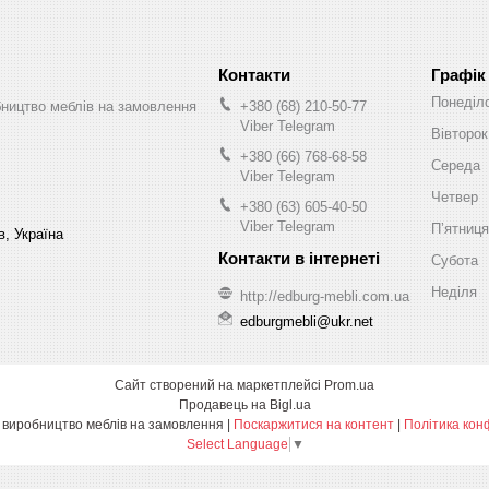
Графік
Понеділ
бництво меблів на замовлення
+380 (68) 210-50-77
Viber Telegram
Вівторок
+380 (66) 768-68-58
Середа
Viber Telegram
Четвер
+380 (63) 605-40-50
Viber Telegram
Пʼятниця
в, Україна
Субота
Неділя
http://edburg-mebli.com.ua
edburgmebli@ukr.net
Сайт створений на маркетплейсі
Prom.ua
Продавець на Bigl.ua
Едбург-меблі виробництво меблів на замовлення |
Поскаржитися на контент
|
Політика кон
Select Language
▼