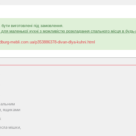
 бути виготовлені під замовлення.
для маленької кухні з можливістю розкладання спального місця в будь-
dburg-mebli.com.ua/p353886378-divan-dlya-kuhni.html
спальним
и, ящиками
к
есла мішки,