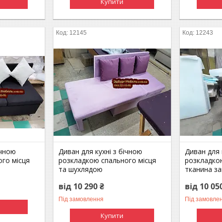
Купити
12145
12243
ічною
Диван для кухні з бічною
Диван для 
го місця
розкладкою спального місця
розкладко
та шухлядою
тканина з
від 10 290 ₴
від 10 05
Під замовлення
Під замовле
Купити