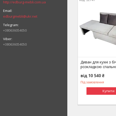
http://edburg-mebli.com.ua
edburgmebli@ukr.net
+380636054050
+380636054050
Диван для кухні з б
розкладкою спально
від 10 540 ₴
Під замовлення
Купити