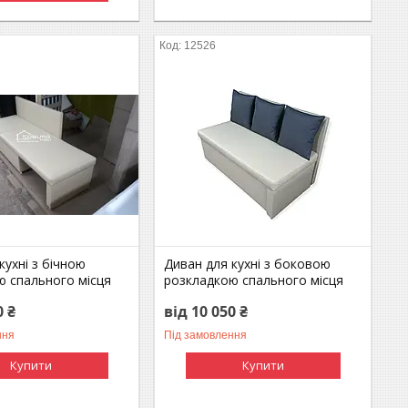
12526
кухні з бічною
Диван для кухні з боковою
ю спального місця
розкладкою спального місця
0 ₴
від 10 050 ₴
ння
Під замовлення
Купити
Купити