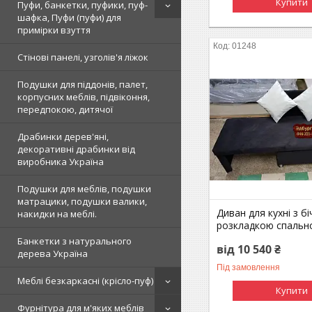
Купити
Пуфи, банкетки, пуфики, пуф-
шафка, Пуфи (пуфи) для
примірки взуття
01248
Стінові панелі, узголів'я ліжок
Подушки для піддонів, палет,
корпусних меблів, підвіконня,
передпокою, дитячої
Драбинки дерев'яні,
декоративні драбинки від
виробника Україна
Подушки для меблів, подушки
матрацики, подушки валики,
Диван для кухні з б
накидки на меблі.
розкладкою спально
Банкетки з натурального
від 10 540 ₴
дерева Україна
Під замовлення
Меблі безкаркасні (крісло-пуф)
Купити
Фурнітура для м'яких меблів