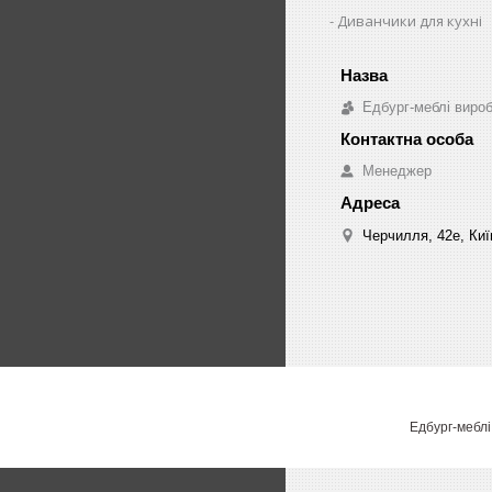
Диванчики для кухні
Едбург-меблі виро
Менеджер
Черчилля, 42е, Киї