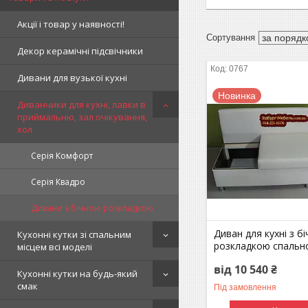
Акції і товар у наявності!
Декор керамічні підсвічники
0767
Дивани для вузької кухні
Новинка
Диванчики для кухні, лавки в
приймальню, зал очікування,
хол
Серія Комфорт
Серія Квадро
Дивани з бічною розкладкою
Диван для кухні з б
Кухонні кутки зі спальним
розкладкою спально
місцем всі моделі
від 10 540 ₴
Кухонні кутки на будь-який
смак
Під замовлення