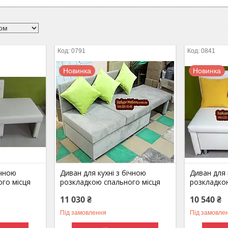
0791
0841
Новинка
Новинка
ічною
Диван для кухні з бічною
Диван для 
го місця
розкладкою спального місця
розкладко
11 030 ₴
10 540 ₴
Під замовлення
Під замовле