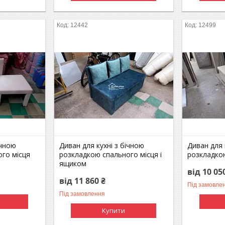
12442
12499
ічною
Диван для кухні з бічною
Диван для 
го місця
розкладкою спального місця і
розкладко
ящиком
від 10 05
від 11 860 ₴
Під замовле
Під замовлення
Купити