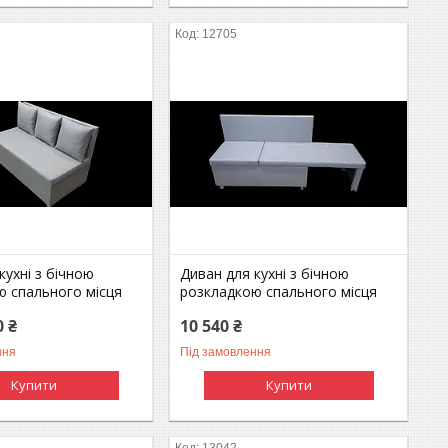
12705
кухні з бічною
Диван для кухні з бічною
ю спального місця
розкладкою спального місця
0 ₴
10 540 ₴
ння
Під замовлення
Купити
Купити
13042