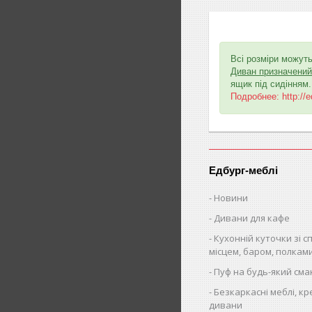
Всі розміри можуть
Диван призначений 
ящик під сидінням.
Подробнее: http://e
Едбург-меблі
Новини
Дивани для кафе
Кухонній куточки зі 
місцем, баром, полкам
Пуф на будь-який сма
Безкаркасні меблі, кр
дивани