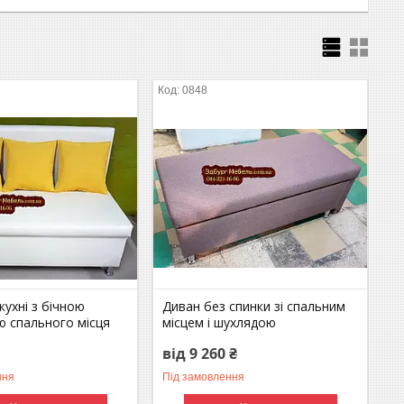
0848
кухні з бічною
Диван без спинки зі спальним
ю спального місця
місцем і шухлядою
від 9 260 ₴
ння
Під замовлення