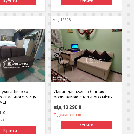
Купити
Купити
12328
кухні з бічною
Диван для кухні з бічною
ю спального місця
розкладкою спального місця
амш
від 10 290 ₴
0 ₴
Під замовлення
ння
Купити
Купити