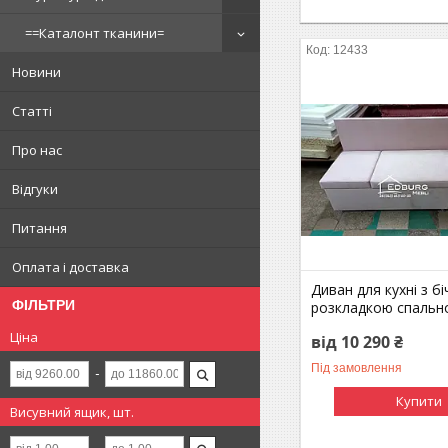
==Каталонт тканини=
12433
Новини
Статті
Про нас
Відгуки
Питання
Оплата і доставка
Диван для кухні з б
ФІЛЬТРИ
розкладкою спально
Ціна
від 10 290 ₴
Під замовлення
Купити
Висувний ящик, шт.