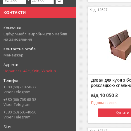
12527
КОНТАКТИ
Едбург-меблі виробництво меблів
на замовлення
Менеджер
Черчилля, 42е, Київ, Україна
Диван для кухні з 
розкладкою спально
+380 (68) 210-50-77
Viber Telegram
від 10 050 ₴
+380 (66) 768-68-58
Під замовлення
Viber Telegram
+380 (63) 605-40-50
Купити
Viber Telegram
12747