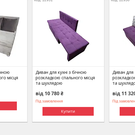
ічною
Диван для кухні з бічною
Диван для 
го місця
розкладкою спального місця
розкладко
та шухлядою
та шухляд
від 10 780 ₴
від 11 32
Під замовлення
Під замовле
Купити