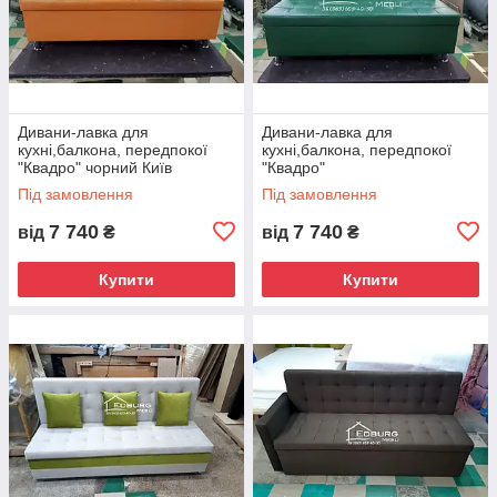
Дивани-лавка для
Дивани-лавка для
кухні,балкона, передпокої
кухні,балкона, передпокої
"Квадро" чорний Київ
"Квадро"
Під замовлення
Під замовлення
7 740
7 740
від
₴
від
₴
Купити
Купити