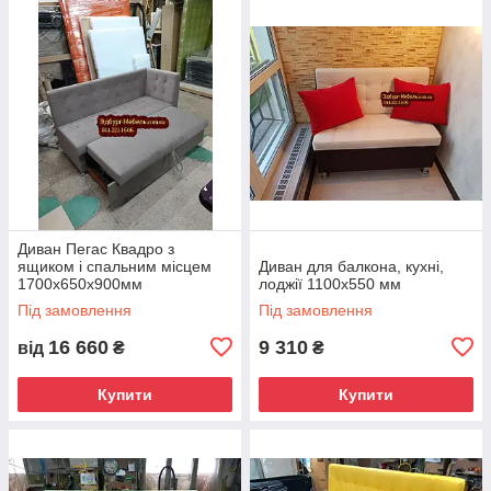
Диван Пегас Квадро з
ящиком і спальним місцем
Диван для балкона, кухні,
1700х650х900мм
лоджії 1100х550 мм
Під замовлення
Під замовлення
16 660
9 310
від
₴
₴
Купити
Купити