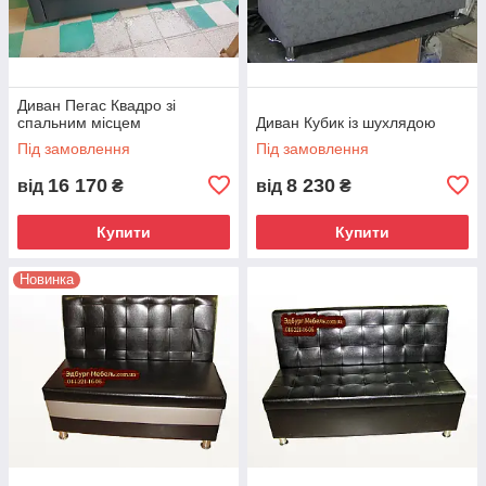
Диван Пегас Квадро зі
спальним місцем
Диван Кубик із шухлядою
Під замовлення
Під замовлення
16 170
8 230
від
₴
від
₴
Купити
Купити
Новинка