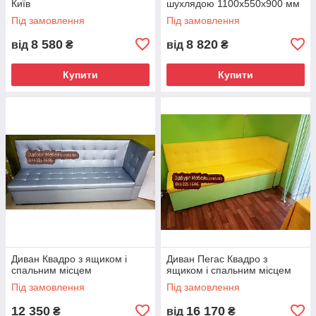
Київ
шухлядою 1100х550х900 мм
Під замовлення
Під замовлення
8 580
8 820
від
₴
від
₴
Купити
Купити
Диван Квадро з ящиком і
Диван Пегас Квадро з
спальним місцем
ящиком і спальним місцем
Під замовлення
Під замовлення
12 350
16 170
₴
від
₴