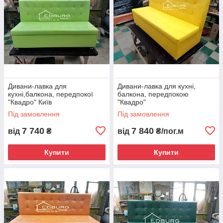
Дивани-лавка для
Дивани-лавка для кухні,
кухні,балкона, передпокої
балкона, передпокою
"Квадро" Київ
"Квадро"
Під замовлення
Під замовлення
7 740
7 840
від
₴
від
₴/пог.м
Купити
Купити