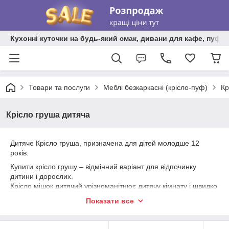
Кухонні куточки на будь-який смак, дивани для кафе, пуфи 
Товари та послуги
Меблі безкаркасні (крісло-пуф)
Кр
Крісло груша дитяча
Дитяче Крісло груша, призначена для дітей молодше 12
років.
Купити крісло грушу – відмінний варіант для відпочинку
дитини і дорослих.
Крісло мішок дитячий урізноманітнює дитячу кімнату і швидко
сподобається дитині.
Показати все
Крісло груша є безпечним і комфортним виробом для дітей.