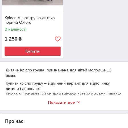
Крісло мішок груша дитяча
чорний Oxford
В наявності
1 250
₴
Купити
Дитяче Крісло груша, призначена для дітей молодше 12
років.
Купити крісло грушу – відмінний варіант для відпочинку
дитини і дорослих.
Крісло мішок дитячий урізноманітнює дитячу кімнату і швидко
сподобається дитині.
Показати все
Крісло груша є безпечним і комфортним виробом для дітей.
Про нас