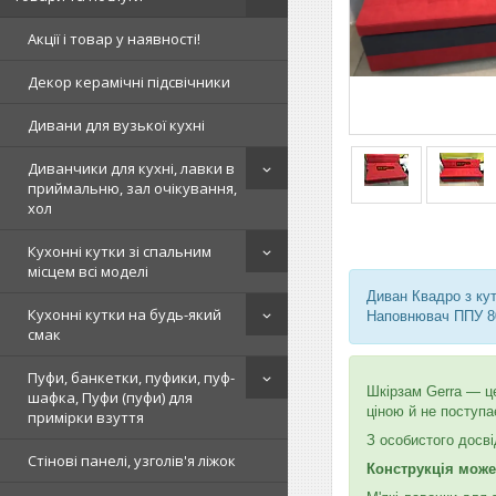
Акції і товар у наявності!
Декор керамічні підсвічники
Дивани для вузької кухні
Диванчики для кухні, лавки в
приймальню, зал очікування,
хол
Кухонні кутки зі спальним
місцем всі моделі
Диван Квадро з ку
Кухонні кутки на будь-який
Наповнювач ППУ 8
смак
Пуфи, банкетки, пуфики, пуф-
Шкірзам Gerra — це
шафка, Пуфи (пуфи) для
ціною й не поступ
примірки взуття
З особистого досві
Стінові панелі, узголів'я ліжок
Конструкція може