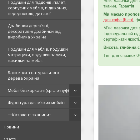
М'які лавочки для з
Подушки для піддонів, палет,
тканин. Гарантія
корпусних меблів, підвіконня,
передпокою, дитячої
Ми маємо пропози
для кафе (Кієв
)
, ф
Драбинки дерев'яні,
М'які лавочки для 
декоративні драбинки від
Індивідуальний під
виробника Україна
сертифікати якості
Висота, глибина с
Подушки для меблів, подушки
матрацики, подушки валики,
Тіл. для справок 0
накидки на меблі.
Банкетки з натурального
дерева Україна
Меблі безкаркасні (крісло-пуф)
Фурнітура для м'яких меблів
==Каталонт тканини=
Новини
Статті