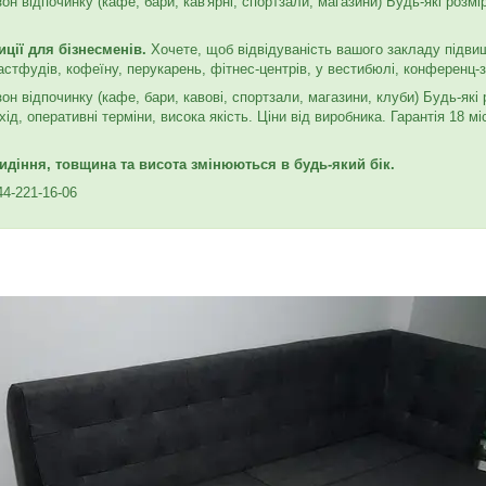
он відпочинку (кафе, бари, кав'ярні, спортзали, магазини) Будь-які розмір
ції для бізнесменів.
Хочете, щоб відвідуваність вашого закладу підв
астфудів, кофеїну, перукарень, фітнес-центрів, у вестибюлі, конференц
зон відпочинку (кафе, бари, кавові, спортзали, магазини, клуби) Будь-які 
хід, оперативні терміни, висока якість. Ціни від виробника. Гарантія 18 м
.
идіння, товщина та висота змінюються в будь-який бік.
44-221-16-06