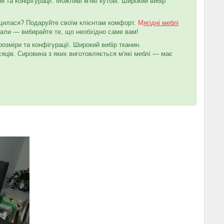
и та конфігурації. Можливі м'які кутові. Широкий вибір
ищилася? Подаруйте своїм клієнтам комфорт.
М
ягідні меблі
-зали — вибирайте те, що необхідно саме вам!
розміри та конфігурації. Широкий вибір тканин.
ісяців. Сировина з яких виготовляється м'які меблі — має