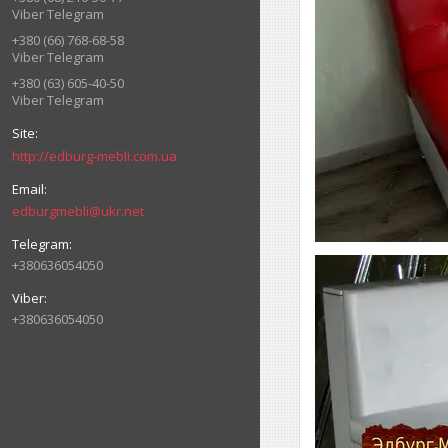
Viber Telegram
+380 (66) 768-68-58
Viber Telegram
+380 (63) 605-40-50
Viber Telegram
http://edburg-mebli.com.ua
edburgmebli@ukr.net
+380636054050
+380636054050