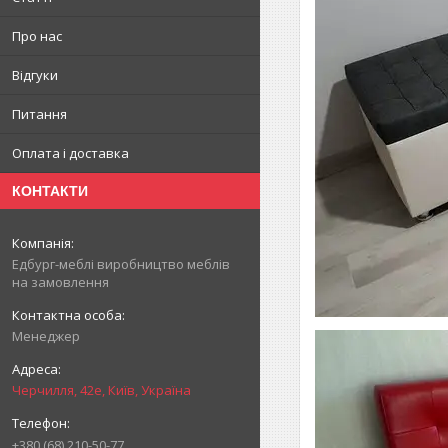
Про нас
Відгуки
Питання
Оплата і доставка
КОНТАКТИ
Едбург-меблі виробництво меблів
на замовлення
Менеджер
Черчилля, 42е, Київ, Україна
+380 (68) 210-50-77