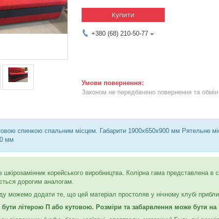
Купити
+380 (68) 210-50-77
Законом не передбачено повернення та обмін 
товою спинкою спальним місцем. Габарити 1900х650х900 мм Рятельне місц
0 мм
 шкірозамінник корейського виробництва. Колірна гама представлена в сп
ається дорогим аналогам.
ду можемо додати те, що цей матеріал простоляв у нічному клубі приблиз
 бути літерою П або кутовою. Розміри та забарвлення може бути на