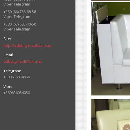
Viber Telegram
+380 (66) 768-68-58
Viber Telegram
+380 (63) 605-40-50
Viber Telegram
http://edburg-mebli.com.ua
edburgmebli@ukr.net
+380636054050
+380636054050