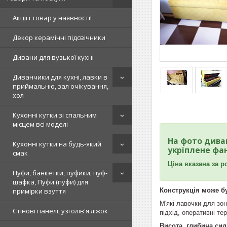
Акції і товар у наявності!
Декор керамічні підсвічники
Дивани для вузької кухні
Диванчики для кухні, лавки в
приймальню, зал очікування,
хол
Кухонні кутки зі спальним
місцем всі моделі
На фото дива
Кухонні кутки на будь-який
укріплене фан
смак
Ціна вказана за р
Пуфи, банкетки, пуфики, пуф-
шафка, Пуфи (пуфи) для
Конструкція може бу
примірки взуття
М'які лавочки для зон
Стінові панелі, узголів'я ліжок
підхід, оперативні те
Висота, глибина сид