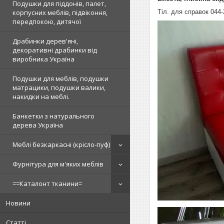
Подушки для піддонів, палет,
Тіл. для справок 044-
корпусних меблів, підвіконня,
передпокою, дитячої
Драбинки дерев'яні,
декоративні драбинки від
виробника Україна
Подушки для меблів, подушки
матрацики, подушки валики,
накидки на меблі.
Банкетки з натурального
дерева Україна
Меблі безкаркасні (крісло-пуф)
Фурнітура для м'яких меблів
==Каталонт тканини=
Новини
Статті