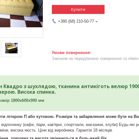
Купити
+380 (68) 210-50-77
Законом не передбачено повернення та обмін 
н Квадро з шухлядою, тканина антикіготь велюр 190
ерою. Висока спинка.
озмір 1800х600х900 мм
ти літерою П або кутовою. Розміри та забарвлення може бути на Ва
 відпочинку (кафе, бари, кав'ярні, спортзали, магазини, клуби) Будь-які 
рміни, висока якість. Ціни від виробника. Гарантія 18 місяців.
іння, товщина та висота змінюються в будь-який бік.