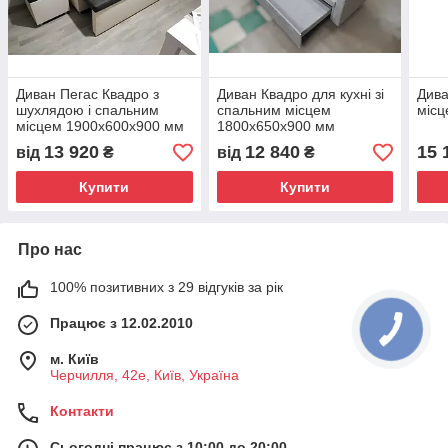
Диван Пегас Квадро з
Диван Квадро для кухні зі
Дива
шухлядою і спальним
спальним місцем
міс
місцем 1900х600х900 мм
1800х650х900 мм
13 920
12 840
15 
від
₴
від
₴
Купити
Купити
Про нас
100% позитивних з 29 відгуків за рік
Працює з 12.02.2010
м. Київ
Черчилля, 42е, Київ, Україна
Контакти
Сьогодні працює з 10:00 до 20:00