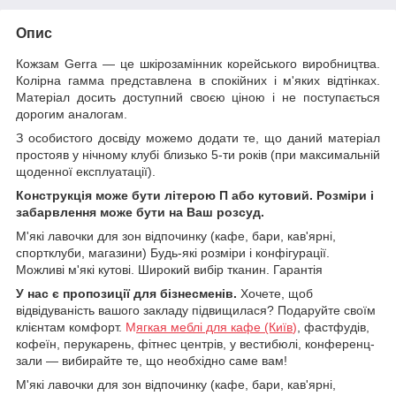
Опис
Кожзам Gerra ― це шкірозамінник корейського виробництва.
Колірна гамма представлена в спокійних і м'яких відтінках.
Матеріал досить доступний своєю ціною і не поступається
дорогим аналогам.
З особистого досвіду можемо додати те, що даний матеріал
простояв у нічному клубі близько 5-ти років (при максимальній
щоденної експлуатації).
Конструкція може бути літерою П або кутовий. Розміри і
забарвлення може бути на Ваш розсуд.
М'які лавочки для зон відпочинку (кафе, бари, кав'ярні,
спортклуби, магазини) Будь-які розміри і конфігурації.
Можливі м'які кутові. Широкий вибір тканин. Гарантія
У нас є пропозиції для бізнесменів.
Хочете, щоб
відвідуваність вашого закладу підвищилася? Подаруйте своїм
клієнтам комфорт.
М
ягкая меблі для кафе (Київ
)
, фастфудів,
кофеїн, перукарень, фітнес центрів, у вестибюлі, конференц-
зали — вибирайте те, що необхідно саме вам!
М'які лавочки для зон відпочинку (кафе, бари, кав'ярні,