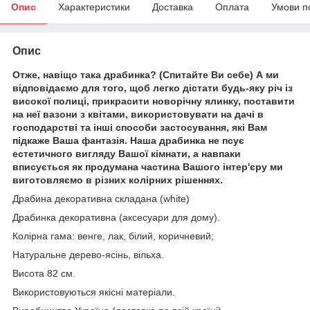
Опис
Характеристики
Доставка
Оплата
Умови п
Опис
Отже, навіщо така драбинка? (Спитайте Ви себе) А ми
відповідаємо для того, щоб легко дістати будь-яку річ із
високої полиці, прикрасити новорічну ялинку, поставити
на неї вазони з квітами, використовувати на дачі в
господарстві та інші способи застосування, які Вам
підкаже Ваша фантазія. Наша драбинка не псує
естетичного вигляду Вашої кімнати, а навпаки
вписується як продумана частина Вашого інтер'єру ми
виготовляємо в різних колірних рішеннях.
Драбина декоративна складана (white)
Драбинка декоративна (аксесуари для дому).
Колірна гама: венге, лак, білий, коричневий;
Натуральне дерево-ясінь, вільха.
Висота 82 см.
Використовуються якісні матеріали.