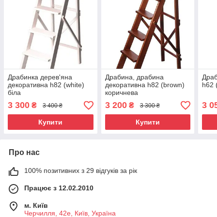
Драбинка дерев'яна
Драбина, драбина
Драб
декоративна h82 (white)
декоративна h82 (brown)
h62 
біла
коричнева
3 300
3 200
3 0
₴
₴
3 400 ₴
3 300 ₴
Купити
Купити
Про нас
100% позитивних з 29 відгуків за рік
Працює з 12.02.2010
м. Київ
Черчилля, 42е, Київ, Україна