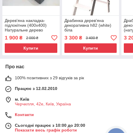
Дерев'яна накладка-
Драбинка дерев'яна
Драб
підлокітник (400х400)
декоративна h82 (white)
деко
Натуральне дерево
біла
(нат
1 900
3 300
3 2
₴
₴
2 000 ₴
3 400 ₴
Купити
Купити
Про нас
100% позитивних з 29 відгуків за рік
Працює з 12.02.2010
м. Київ
Черчилля, 42е, Київ, Україна
Контакти
Сьогодні працює з 10:00 до 20:00
Показати весь графік роботи