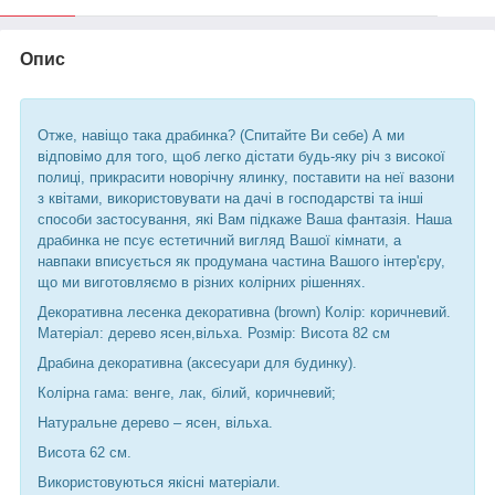
Опис
Отже, навіщо така драбинка? (Спитайте Ви себе) А ми
відповімо для того, щоб легко дістати будь-яку річ з високої
полиці, прикрасити новорічну ялинку, поставити на неї вазони
з квітами, використовувати на дачі в господарстві та інші
способи застосування, які Вам підкаже Ваша фантазія. Наша
драбинка не псує естетичний вигляд Вашої кімнати, а
навпаки вписується як продумана частина Вашого інтер'єру,
що ми виготовляємо в різних колірних рішеннях.
Декоративна лесенка декоративна (brown) Колір: коричневий.
Матеріал: дерево ясен,вільха. Розмір: Висота 82 см
Драбина декоративна (аксесуари для будинку).
Колірна гама: венге, лак, білий, коричневий;
Натуральне дерево – ясен, вільха.
Висота 62 см.
Використовуються якісні матеріали.