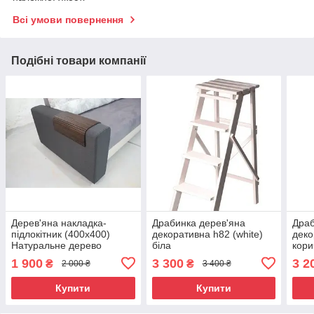
Всі умови повернення
Подібні товари компанії
Дерев'яна накладка-
Драбинка дерев'яна
Драб
підлокітник (400х400)
декоративна h82 (white)
деко
Натуральне дерево
біла
кори
1 900
3 300
3 2
₴
₴
2 000 ₴
3 400 ₴
Купити
Купити