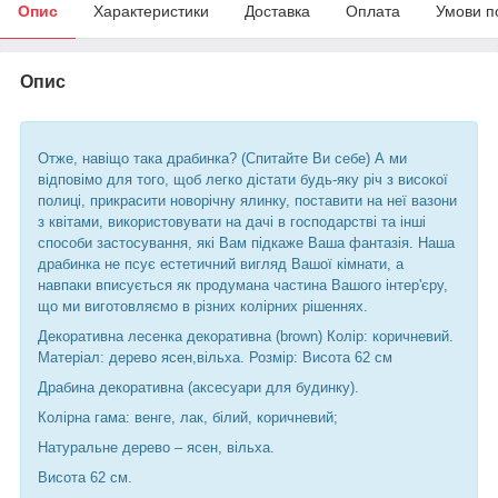
Опис
Характеристики
Доставка
Оплата
Умови п
Опис
Отже, навіщо така драбинка? (Спитайте Ви себе) А ми
відповімо для того, щоб легко дістати будь-яку річ з високої
полиці, прикрасити новорічну ялинку, поставити на неї вазони
з квітами, використовувати на дачі в господарстві та інші
способи застосування, які Вам підкаже Ваша фантазія. Наша
драбинка не псує естетичний вигляд Вашої кімнати, а
навпаки вписується як продумана частина Вашого інтер'єру,
що ми виготовляємо в різних колірних рішеннях.
Декоративна лесенка декоративна (brown) Колір: коричневий.
Матеріал: дерево ясен,вільха. Розмір: Висота 62 см
Драбина декоративна (аксесуари для будинку).
Колірна гама: венге, лак, білий, коричневий;
Натуральне дерево – ясен, вільха.
Висота 62 см.