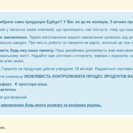
ибрати саме продукцію Едбург? У Вас на це як мінімум, 5 вічних пр
ніж у багатьох інших компаній, що пропонують такі послуги, тому що наш
я замовлення.
Термін виготовлення вашого замовлення залежить від роз
ально швидко. Про якість роботи та говорити не варто, оскільки це теж 
ають будь-яку вашу примху.
Наші дизайнери допоможуть вам максималь
реальному житті. Надайте нам світлини з інтернету, вирізки з журналів, 
і м'які меблі.
ь.
Гарантія на продукцію дійсна упродовж 18 місяців. Надаються сертифіка
єте унікальну
МОЖЛИВІСТЬ КОНТРОЛЮВАТИ ПРОЦЕС ПРОДУКТІВ ВА
мфорт. Є простора ніша.
рактична.
ня договорений.
 замовлення будь-якого розміру та колірних рішень.
ев.