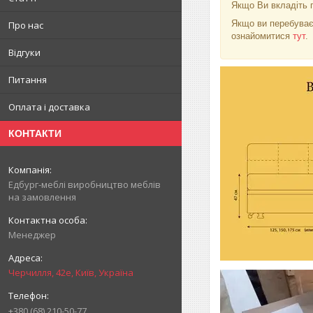
Якщо Ви вкладіть г
Якщо ви перебуває
Про нас
ознайомитися
тут
.
Відгуки
Питання
Оплата і доставка
КОНТАКТИ
Едбург-меблі виробництво меблів
на замовлення
Менеджер
Черчилля, 42е, Київ, Україна
+380 (68) 210-50-77