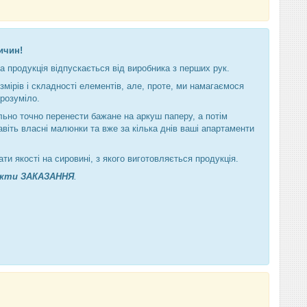
ичин!
а продукція відпускається від виробника з перших рук.
мірів і складності елементів, але, проте, ми намагаємося
зрозуміло.
но точно перенести бажане на аркуш паперу, а потім
навіть власні малюнки та вже за кілька днів ваші апартаменти
ти якості на сировині, з якого виготовляється продукція.
кти ЗАКАЗАННЯ
.