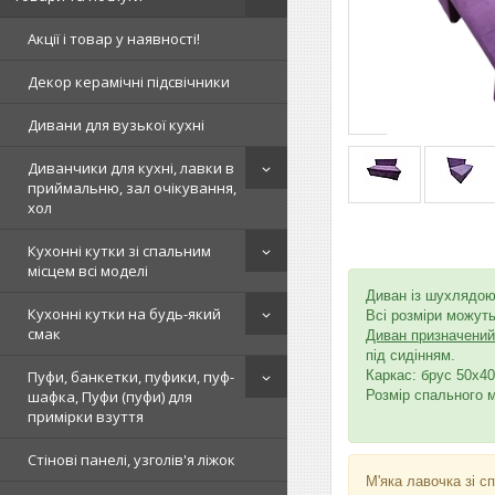
Акції і товар у наявності!
Декор керамічні підсвічники
Дивани для вузької кухні
Диванчики для кухні, лавки в
приймальню, зал очікування,
хол
Кухонні кутки зі спальним
місцем всі моделі
Диван із шухлядою
Кухонні кутки на будь-який
Всі розміри можуть
смак
Диван призначений 
під сидінням.
Каркас: брус 50х4
Пуфи, банкетки, пуфики, пуф-
Розмір спального м
шафка, Пуфи (пуфи) для
примірки взуття
Стінові панелі, узголів'я ліжок
М'яка лавочка зі с