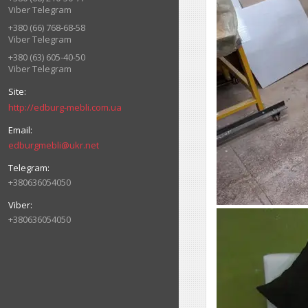
Viber Telegram
+380 (66) 768-68-58
Viber Telegram
+380 (63) 605-40-50
Viber Telegram
http://edburg-mebli.com.ua
edburgmebli@ukr.net
+380636054050
+380636054050