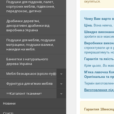
окупяться.
Подушки для піддонів, палет,
корпусних меблів, підвіконня,
передпокою, дитячої
Чому Вам варто в
Драбинки дерев'яні,
декоративні драбинки від
Ціна.
Вона нижча, 
виробника Україна
Швидке виконанн
зробити все максим
Подушки для меблів, подушки
Виробники викон
матрацики, подушки валики,
спроєктувати це в 
накидки на меблі.
прикрашатимуть нов
Банкетки з натурального
Гарантія та якіст
дерева Україна
Крім цього, Ви ма
М'яка лавочка Ко
Меблі безкаркасні (крісло-пуф)
Оригінальна та п
Фурнітура для м'яких меблів
Термін виготовлен
Виготовлення під
==Каталонт тканини=
Новини
Гарантия 18месяц
Статті