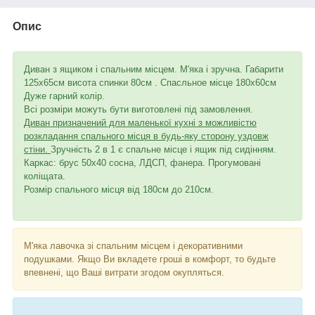
Опис
Диван з ящиком і спальним місцем.
М'яка і зручна. Габарити
125х65см висота спинки 80см
. Спасльное місце 180х60см
Дуже гарний колір.
Всі розміри можуть бути виготовлені під замовлення.
Диван призначений для маленької кухні з можливістю
розкладання спального місця в будь-яку сторону уздовж
стіни.
Зручність 2 в 1 є спальне місце і ящик під сидінням.
Каркас: брус 50х40 сосна, ЛДСП, фанера. Прогумовані
коліщата.
Розмір спального місця від 180см до 210см.
М'яка лавочка зі спальним місцем і декоративними
подушками. Якщо Ви вкладете гроші в комфорт, то будьте
впевнені, що Ваші витрати згодом окупляться.