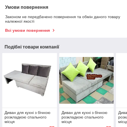
Умови повернення
Законом не передбачено повернення та обмін даного товару
належної якості
Всі умови повернення
Подібні товари компанії
Диван для кухні з бічною
Диван для кухні з бічною
Дива
розкладкою спального
розкладкою спального
розк
місця
місця
місц