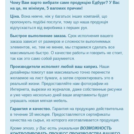
Чому Вам варто вибрати саме продукцію Едбург? У Вас
на це, як мінімум, 5 вагомих причин!
Ціна.
Вона нижче, ніж у багатьох інших компаній, що
пропонують подібні послуги, тому що наша продукція
відпускається від виробника з перших рук.
Быстрое выполнение заказа.
Срок исполнения вашего
заказа зависит от размеров и сложности выполняемых
элементов, но, тем не менее, мы стараемся сделать все
максимально быстро. О качестве работы и говорить не стоит,
так как это само собой разумеется.
Производители исполнят любой ваш каприз.
Наши
дизайнеры помогут вам максимально точно перенести
желаемое на лист бумаги, а затем спроектировать это в
реальной жизни. Предоставляйте нам фотографии из
Интернета, вырезки из журналов, даже собственные рисунки
и уже через несколько дней ваши апартаменты будет
украшать новая мягкая мебель.
Гарантия и качество.
Гарантия на продукцию действительна
в течение 18 месяцев. Предоставляются сертификаты
качества на сырье, из которого изготавливается продукция.
Кроме этого, у Вас есть уникальная
ВОЗМОЖНОСТЬ
КОНТРОЛИРОВАТЬ ПРОЦЕСС ПРОИЗВОДСТВА ВАШЕГО