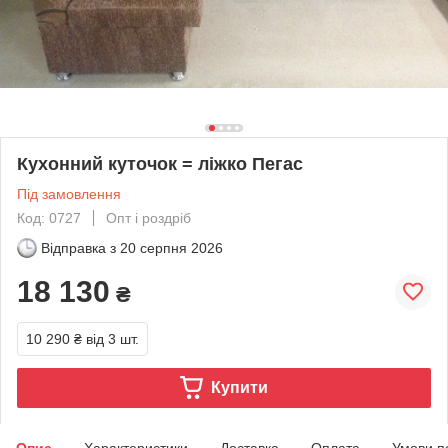
Кухонний куточок = ліжко Пегас
Під замовлення
Код: 0727
Опт і роздріб
Відправка з
20 серпня 2026
18 130
₴
10 290 ₴
від 3 шт.
Купити
Опис
Характеристики
Доставка
Оплата
Умови п