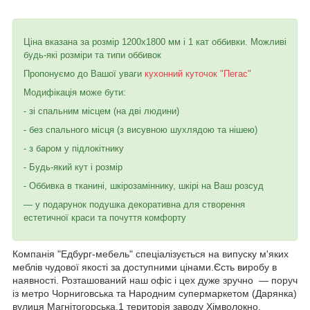
Ціна вказана за розмір 1200х1800 мм і 1 кат оббивки. Можливі
будь-які розміри та типи оббивок
Пропонуємо до Вашої уваги
кухонний куточок "Пегас"
Модифікація може бути:
- зі спальним місцем (на дві людини)
- без спального місця (з висувною шухлядою та нішею)
- з баром у підлокітнику
- Будь-який кут і розмір
- Оббивка в тканині, шкірозаміннику, шкірі на Ваш розсуд
— у подарунок подушка декоративна для створення
естетичної краси та почуття комфорту
Компанія "Едбург-мебель" спеціалізується на випуску м'яких
меблів чудової якості за доступними цінами.Єсть виробу в
наявності. Розташований наш офіс і цех дуже зручно — поруч
із метро Чорниговська та Народним супермаркетом (Дарянка)
вулиця Магнітогорська,1 територія заводу Хімволокно.