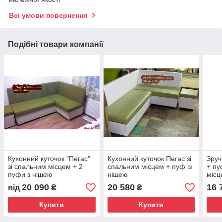
Всі умови повернення
Подібні товари компанії
Кухонний куточок "Пегас"
Кухонний куточок Пегас зі
Зруч
зі спальним місцем + 2
спальним місцем + пуф із
+ пу
пуфи з нішею
нішею
місц
20 090
20 580
16 
від
₴
₴
Купити
Купити