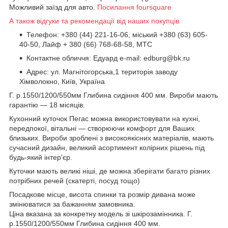
Можливий заїзд для авто.
Посилання foursquare
А також відгуки та рекомендації від наших покупців
Телефон: +380 (44) 221-16-06, міський +380 (63) 605-
40-50, Лайф + 380 (66) 768-68-58, МТС
Контактне обличчя: Едуард e-mail: edburg@bk.ru
Адрес: ул. Магнітогорська,1 територія заводу
Хімволокно, Київ, Україна
Г. р.1550/1200/550мм Глибина сидіння 400 мм. Вироби мають
гарантію — 18 місяців.
Кухонний куточок Пегас можна використовувати на кухні,
передпокої, вітальні — створюючи комфорт для Ваших
близьких. Вироби зроблені з високоякісних матеріалів, мають
сучасний дизайн, великий асортимент колірних рішень під
будь-який інтер'єр.
Куточки мають великі ніші, де можна зберігати багато різних
потрібних речей (скатерті, посуд тощо)
Посадкове місце, висота спинки та розмір дивана може
змінюватися за бажанням замовника.
Ціна вказана за конкретну модель зі шкірозамінника. Г.
р.1550/1200/550мм Глибина сидіння 400 мм.