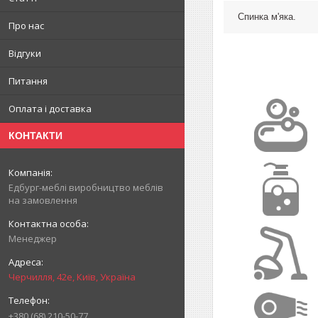
Спинка м'яка.
Про нас
Відгуки
Питання
Оплата і доставка
КОНТАКТИ
Едбург-меблі виробництво меблів
на замовлення
Менеджер
Черчилля, 42е, Київ, Україна
+380 (68) 210-50-77