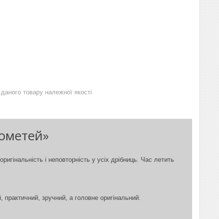
даного товару належної якості
ометей»
ригінальність і неповторність у
усіх дрібниць. Час летить
 практичний, зручний, а головне оригінальний.