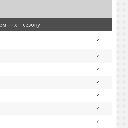
цем
—
хіт сезону
✔
✔
✔
✔
✔
✔
✔