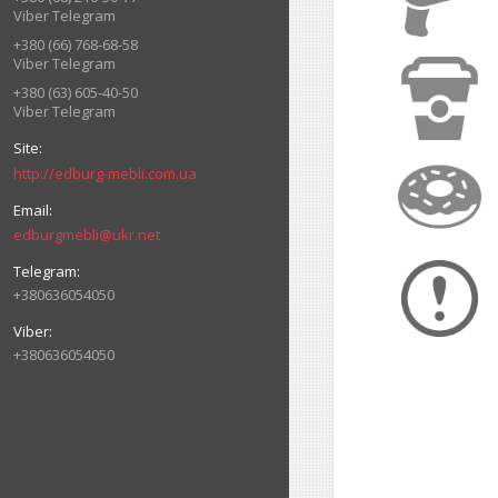
Viber Telegram
+380 (66) 768-68-58
Viber Telegram
+380 (63) 605-40-50
Viber Telegram
http://edburg-mebli.com.ua
edburgmebli@ukr.net
+380636054050
+380636054050