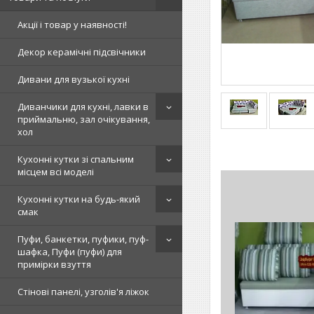
Акції і товар у наявності!
Декор керамічні підсвічники
Дивани для вузької кухні
Диванчики для кухні, лавки в
приймальню, зал очікування,
хол
Кухонні кутки зі спальним
місцем всі моделі
Кухонні кутки на будь-який
смак
Пуфи, банкетки, пуфики, пуф-
шафка, Пуфи (пуфи) для
примірки взуття
Стінові панелі, узголів'я ліжок