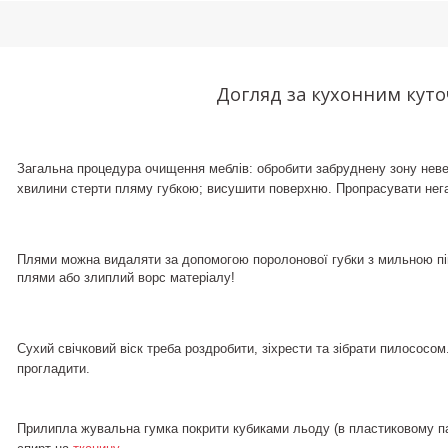
Догляд за кухонним кут
Загальна процедура очищення меблів: обробити забруднену зону невели
хвилини стерти пляму губкою; висушити поверхню. Пропрасувати нега
Плями можна видаляти за допомогою поролонової губки з мильною пі
плями або злиплий ворс матеріалу!
Сухий свічковий віск треба роздробити, зіхрести та зібрати пилосос
прогладити.
Прилипла жувальна гумка покрити кубиками льоду (в пластиковому па