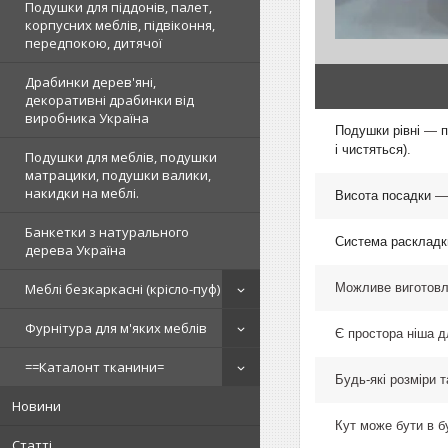
Подушки для піддонів, палет,
корпусних меблів, підвіконня,
передпокою, дитячої
Драбинки дерев'яні,
декоративні драбинки від
виробника Україна
Подушки рівні
—
п
і чистяться)
.
Подушки для меблів, подушки
матрацики, подушки валики,
накидки на меблі.
Висота посадки
Банкетки з натурального
Система раскладк
дерева Україна
Можливе виготовл
Меблі безкаркасні (крісло-пуф)
Фурнітура для м'яких меблів
Є простора ніша д
==Каталонт тканини=
Будь-які розміри т
Новини
Кут може бути в бу
Статті