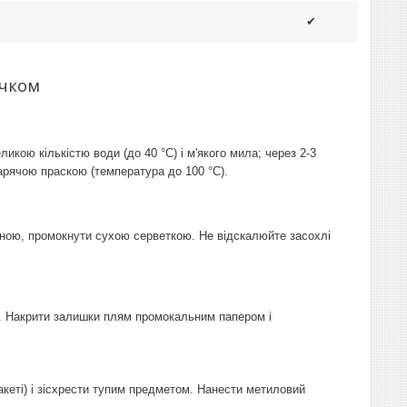
✔
очком
кою кількістю води (до 40 °C) і м'якого мила; через 2-3
рячою праскою (температура до 100 °C).
ною, промокнути сухою серветкою. Не відскалюйте засохлі
ом. Накрити залишки плям промокальним папером і
кеті) і зісхрести тупим предметом. Нанести метиловий