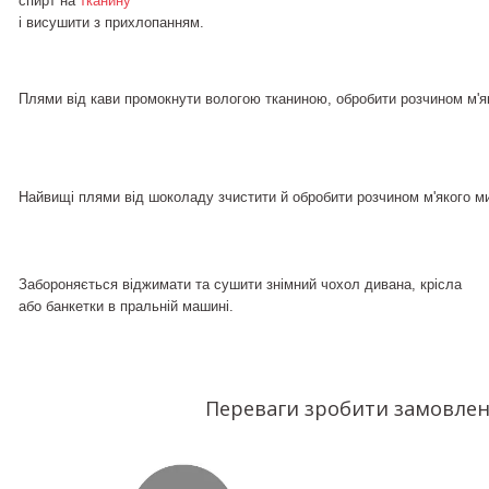
спирт на
тканину
і висушити з прихлопанням.
Плями від кави промокнути вологою тканиною, обробити розчином м'я
Найвищі плями від шоколаду зчистити й обробити розчином м'якого 
Забороняється віджимати та сушити знімний чохол дивана, крісла
або банкетки в пральній машині.
Переваги зробити замовлен