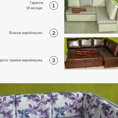
Гарантія
1
18 місяців
.
2
Власне виробництво
.
3
роткі терміни виробництва
.