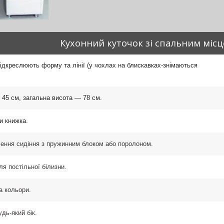
Кухонний куточок зі спальним міс
ідкреслюють форму та лінії (у чохлах на блискавках-знімаються
—
45 см, загальна висота
—
78 см.
и книжка
.
ення сидіння з пружинним блоком або поролоном.
ля постільної білизни.
а кольори.
дь-який бік.