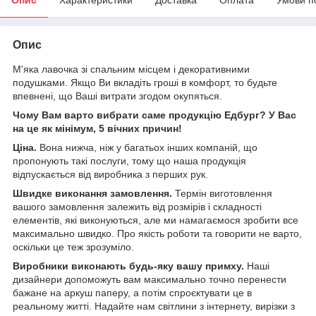
Опис
М'яка лавочка зі спальним місцем і декоративними
подушками. Якщо Ви вкладіть гроші в комфорт, то будьте
впевнені, що Ваші витрати згодом окупяться.
Чому Вам варто вибрати саме продукцію Едбург? У Вас
на це як мінімум, 5 вічних причин!
Ціна.
Вона нижча, ніж у багатьох інших компаній, що
пропонують такі послуги, тому що наша продукція
відпускається від виробника з перших рук.
Швидке виконання замовлення.
Термін виготовлення
вашого замовлення залежить від розмірів і складності
елементів, які виконуються, але ми намагаємося зробити все
максимально швидко. Про якість роботи та говорити не варто,
оскільки це теж зрозуміло.
Виробники виконають будь-яку вашу примху.
Наші
дизайнери допоможуть вам максимально точно перенести
бажане на аркуш паперу, а потім спроєктувати це в
реальному житті. Надайте нам світлини з інтернету, вирізки з