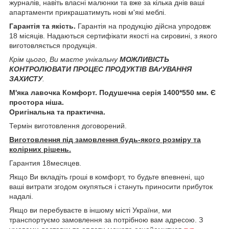
журналів, навіть власні малюнки та вже за кілька днів ваші
апартаменти прикрашатимуть нові м'які меблі.
Гарантія та якість.
Гарантія на продукцію дійсна упродовж
18 місяців. Надаються сертифікати якості на сировині, з якого
виготовляється продукція.
Крім цього, Ви маєте унікальну
МОЖЛИВІСТЬ
КОНТРОЛЮВАТИ ПРОЦЕС ПРОДУКТІВ ВАґУВАННЯ
ЗАХИСТУ
.
М'яка лавочка Комфорт. Подушечна серія 1400*550 мм. Є
простора ніша.
Оригінальна та практична.
Термін виготовлення договорений.
Виготовлення під замовлення будь-якого розміру та
колірних рішень.
Гарантия 18месяцев.
Якщо Ви вкладіть гроші в комфорт, то будьте впевнені, що
ваші витрати згодом окупяться і стануть приносити прибуток
надалі.
Якщо ви перебуваєте в іншому місті України, ми
транспортуємо замовлення за потрібною вам адресою. З