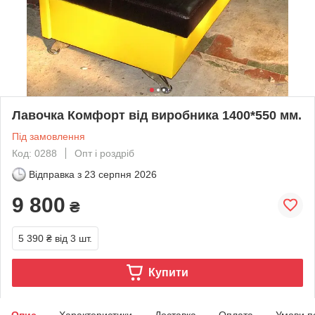
Лавочка Комфорт від виробника 1400*550 мм.
Під замовлення
Код: 0288
Опт і роздріб
Відправка з
23 серпня 2026
9 800
₴
5 390 ₴
від 3 шт.
Купити
Опис
Характеристики
Доставка
Оплата
Умови п