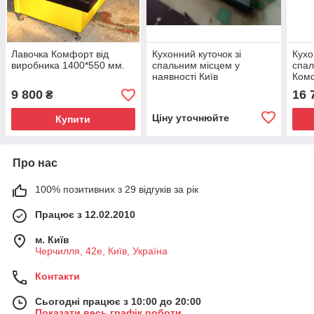
Лавочка Комфорт від
Кухонний куточок зі
Кухо
виробника 1400*550 мм.
спальним місцем у
спал
наявності Київ
Комф
9 800
16 
₴
Ціну уточнюйте
Купити
Про нас
100% позитивних з 29 відгуків за рік
Працює з 12.02.2010
м. Київ
Черчилля, 42е, Київ, Україна
Контакти
Сьогодні працює з 10:00 до 20:00
Показати весь графік роботи