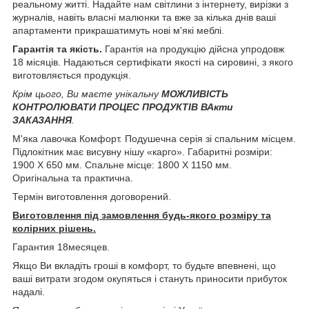
реальному житті. Надайте нам світлини з інтернету, вирізки з
журналів, навіть власні малюнки та вже за кілька днів ваші
апартаменти прикрашатимуть нові м'які меблі.
Гарантія та якість.
Гарантія на продукцію дійсна упродовж
18 місяців. Надаються сертифікати якості на сировині, з якого
виготовляється продукція.
Крім цього, Ви маєте унікальну
МОЖЛИВІСТЬ
КОНТРОЛЮВАТИ ПРОЦЕС ПРОДУКТІВ ВАкти
ЗАКАЗАННЯ
.
М'яка лавочка Комфорт. Подушечна серія зі спальним місцем.
Підлокітник має висувну нішу «карго». Габаритні розміри:
1900 X 650 мм. Спальне місце: 1800 X 1150 мм.
Оригінальна та практична.
Термін виготовлення договорений.
Виготовлення під замовлення будь-якого розміру та
колірних рішень.
Гарантия 18месяцев.
Якщо Ви вкладіть гроші в комфорт, то будьте впевнені, що
ваші витрати згодом окупяться і стануть приносити прибуток
надалі.