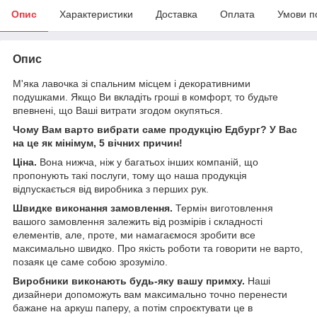
Опис
Характеристики
Доставка
Оплата
Умови п
Опис
М'яка лавочка зі спальним місцем і декоративними
подушками. Якщо Ви вкладіть гроші в комфорт, то будьте
впевнені, що Ваші витрати згодом окупяться.
Чому Вам варто вибрати саме продукцію Едбург? У Вас
на це як мінімум, 5 вічних причин!
Ціна.
Вона нижча, ніж у багатьох інших компаній, що
пропонують такі послуги, тому що наша продукція
відпускається від виробника з перших рук.
Швидке виконання замовлення.
Термін виготовлення
вашого замовлення залежить від розмірів і складності
елементів, але, проте, ми намагаємося зробити все
максимально швидко. Про якість роботи та говорити не варто,
позаяк це саме собою зрозуміло.
Виробники виконають будь-яку вашу примху.
Наші
дизайнери допоможуть вам максимально точно перенести
бажане на аркуш паперу, а потім спроєктувати це в