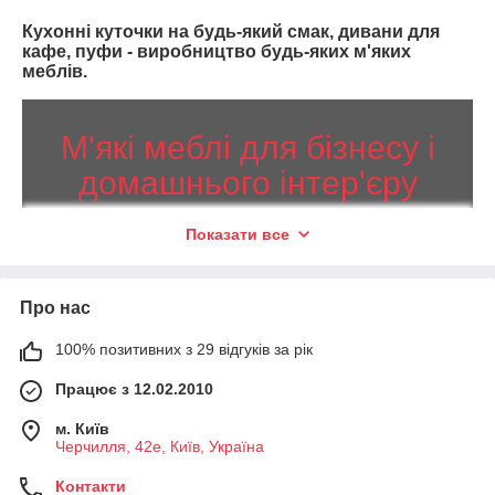
Кухонні куточки на будь-який смак, дивани для
кафе, пуфи - виробництво будь-яких м'яких
меблів.
М'які меблі для бізнесу і
домашнього інтер'єру
Виготовляємо меблі будь-якої складності
Показати все
за індивідуальними ескізами.
Пропонуємо великий вибір матеріалів для оббивки і
18
Про нас
наповнювачів. Видаємо гарантію на всі свої вироби
місяців. Гарантуємо максимально вигідні ціни та
100% позитивних з 29 відгуків за рік
оперативне виконання замовлення. Постійним
Пропонуємо широкий вибір диванів для
клієнтам надаємо знижки. Організовуємо доставку по
Працює з 12.02.2010
ресторанів, кафе, барів, їдалень та
всіх регіонах України.
інших закладів. У нас можна замовити
м. Київ
моделі в різних стилях і дизайнах для
Черчилля, 42е, Київ, Україна
Побачити каталог
облаштування будь-яких інтер'єрів.
Можливо індивідуальне виготовлення.
Контакти