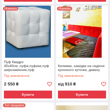
Новинка
Новинка
Пуф Квадро
40х40см.,пуфік,пуфики,пуф
Килимки, накидки на сидіння
шкірозамінник,пуф
кухонного куточка, дивану
велюр,банкетка,пуф на
Під замовлення
Під замовлення
замовлення,пуф для
магазину
2 550
910
₴
від
₴
Купити
Купити
Топ продажів