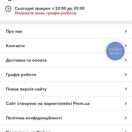
Найпопулярніші меблеві пропозиції від
Сьогодні працює з 10:00 до 20:00
Показати весь графік роботи
«Едбург»
Про нас
Контакти
КНОПКА
ЗВ'ЯЗКУ
Доставка та оплата
Графік роботи
Повна версія сайту
В цьому розділі нашого каталогу
Сайт створено на маркетплейсі
Prom.ua
представлено великий вибір моделей
диванів кухонь різних площ і стильових
оформлень. Також ви зможете замовити
Політика конфіденційності
Дивани для кафе
індивідуальне виготовлення з
урахуванням усіх своїх побажань.
Пропонуємо широкий вибір диванів для ресторанів, кафе,