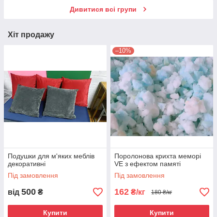
Дивитися всі групи
Хіт продажу
–10%
Подушки для м'яких меблів
Поролонова крихта меморі
декоративні
VE з ефектом памяті
Під замовлення
Під замовлення
500
162
від
₴
₴/кг
180 ₴/кг
Купити
Купити