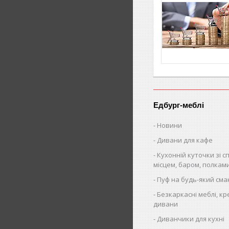
Едбург-меблі
Новини
Дивани для кафе
Кухонній куточки зі 
місцем, баром, полкам
Пуф на будь-який сма
Безкаркасні меблі, кр
дивани
Диванчики для кухні