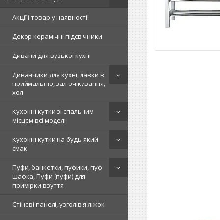
Акції і товар у наявності!
Декор керамічні підсвічники
Дивани для вузької кухні
Диванчики для кухні, лавки в
приймальню, зал очікування,
хол
Кухонні кутки зі спальним
місцем всі моделі
Кухонні кутки на будь-який
смак
Пуфи, банкетки, пуфики, пуф-
шафка, Пуфи (пуфи) для
примірки взуття
Стінові панелі, узголів'я ліжок