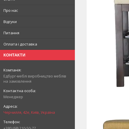
Про нас
Відгуки
Питання
Оплата і доставка
КОНТАКТИ
Едбург-меблі виробництво меблів
на замовлення
Менеджер
Черчилля, 42е, Київ, Україна
+380 (68) 210-50-77