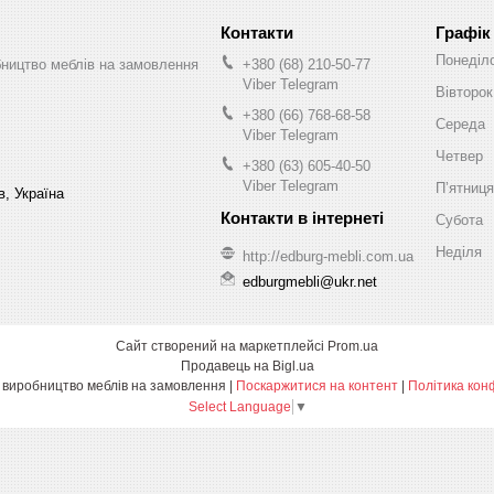
Графік
Понеділ
бництво меблів на замовлення
+380 (68) 210-50-77
Viber Telegram
Вівторок
+380 (66) 768-68-58
Середа
Viber Telegram
Четвер
+380 (63) 605-40-50
Viber Telegram
Пʼятниця
в, Україна
Субота
Неділя
http://edburg-mebli.com.ua
edburgmebli@ukr.net
Сайт створений на маркетплейсі
Prom.ua
Продавець на Bigl.ua
Едбург-меблі виробництво меблів на замовлення |
Поскаржитися на контент
|
Політика кон
Select Language
▼