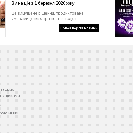
Зміна цін з 1 березня 2026року
Це вимушене рішення, продиктоване
умовами, у яких працює вся галузь.
Повна версія новини
спальним
и, ящиками
к
есла мішки,