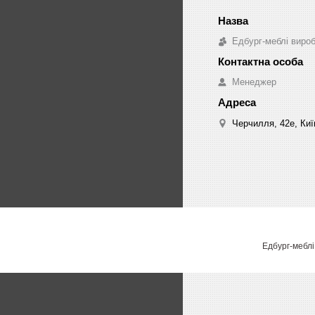
Едбург-меблі виро
Менеджер
Черчилля, 42е, Киї