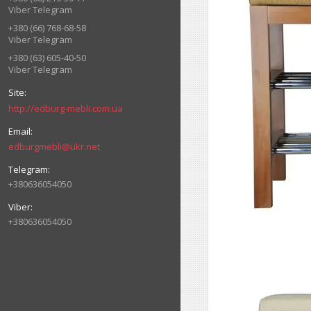
Viber Telegram
+380 (66) 768-68-58
Viber Telegram
+380 (63) 605-40-50
Viber Telegram
http://edburg-mebli.com.ua
edburgmebli@ukr.net
+380636054050
+380636054050