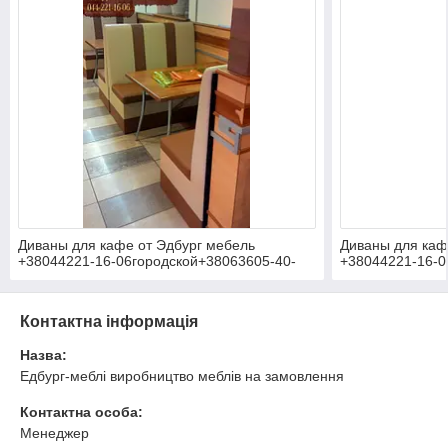
Диваны для кафе от Эдбург мебель
Диваны для каф
+38044221-16-06городской+38063605-40-
+38044221-16-0
50Лайф+38066768-68-58МТС Подробнее:
50Лайф+380667
http://edburg-mebli.com.ua/g12399679-
http://edburg-m
divany-kabinoj-divany Чоколовский бульвар,
divany-kabinoj-
Контактна інформація
27. Тел: (044) 242-06-47.
27. Тел: (044) 2
Назва:
Едбург-меблі виробництво меблів на замовлення
Контактна особа:
Менеджер