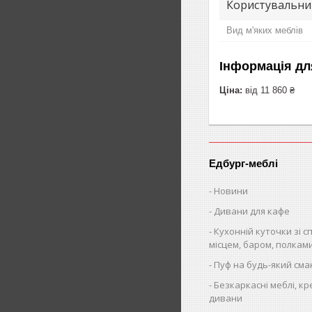
Користувальни
Вид м'яких меблів
Інформація дл
Ціна:
від 11 860 ₴
Едбург-меблі
Новини
Дивани для кафе
Кухонній куточки зі 
місцем, баром, полкам
Пуф на будь-який сма
Безкаркасні меблі, кр
дивани