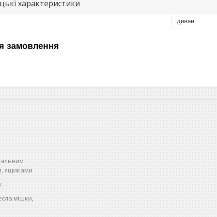
цькі характеристики
диван
я замовлення
спальним
и, ящиками
к
есла мішки,