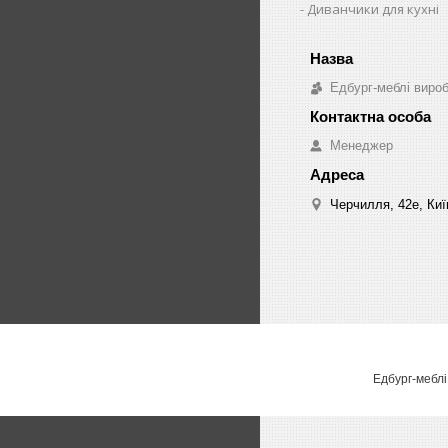
Диванчики для кухні
Едбург-меблі виро
Менеджер
Черчилля, 42е, Киї