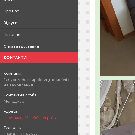
Про нас
Відгуки
Питання
Оплата і доставка
КОНТАКТИ
Едбург-меблі виробництво меблів
на замовлення
Менеджер
Черчилля, 42е, Київ, Україна
+380 (68) 210-50-77