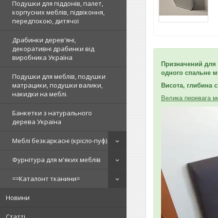
Подушки для піддонів, палет,
корпусних меблів, підвіконня,
передпокою, дитячої
Драбинки дерев'яні,
декоративні драбинки від
виробника Україна
Призначений для 
одного спальне м
Подушки для меблів, подушки
матрацики, подушки валики,
Висота, глибина с
накидки на меблі.
Велика перевага м
Банкетки з натурального
дерева Україна
Меблі безкаркасні (крісло-пуф)
Фурнітура для м'яких меблів
==Каталонт тканини=
Новини
Статті