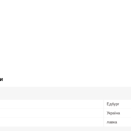
и
Едбург
Україна
лавка