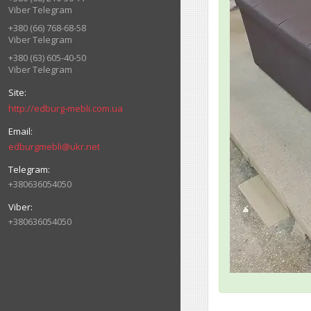
Viber Telegram
+380 (66) 768-68-58
Viber Telegram
+380 (63) 605-40-50
Viber Telegram
http://edburg-mebli.com.ua
edburgmebli@ukr.net
+380636054050
+380636054050