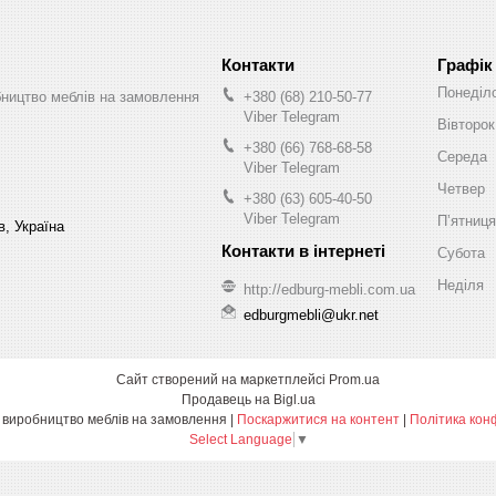
Графік
Понеділ
бництво меблів на замовлення
+380 (68) 210-50-77
Viber Telegram
Вівторок
+380 (66) 768-68-58
Середа
Viber Telegram
Четвер
+380 (63) 605-40-50
Viber Telegram
Пʼятниця
в, Україна
Субота
Неділя
http://edburg-mebli.com.ua
edburgmebli@ukr.net
Сайт створений на маркетплейсі
Prom.ua
Продавець на Bigl.ua
Едбург-меблі виробництво меблів на замовлення |
Поскаржитися на контент
|
Політика кон
Select Language
▼