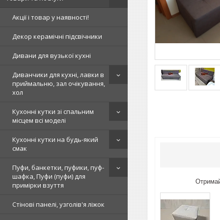
Акції і товар у наявності!
Декор керамічні підсвічники
Дивани для вузької кухні
Диванчики для кухні, лавки в
приймальню, зал очікування,
хол
Кухонні кутки зі спальним
місцем всі моделі
Кухонні кутки на будь-який
смак
Пуфи, банкетки, пуфики, пуф-
шафка, Пуфи (пуфи) для
Отримай
примірки взуття
Стінові панелі, узголів'я ліжок