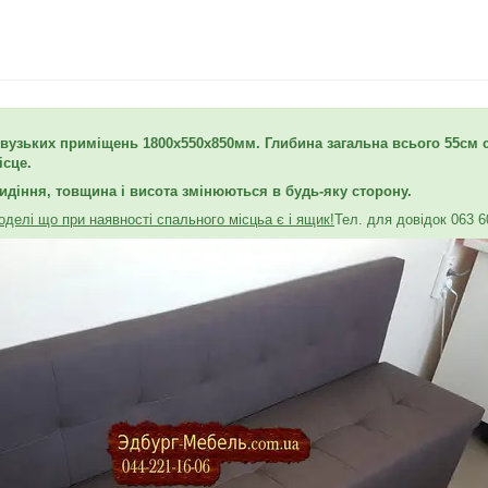
вузьких приміщень 1800х550х850мм. Глибина загальна всього 55
см 
ісце.
идіння, товщина і висота змінюються в будь-яку сторону.
оделі що при наявності спального місць
а є і ящик!
Тел. для довідок 063 60