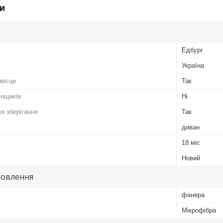
и
Едбург
Україна
місце
Так
 ящиків
Ні
я зберігання
Так
диван
18 міс
Новий
товлення
фанера
Мікрофібра