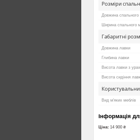
Розміри спальн
Довжина спального 
Ширина спального м
Габаритні розм
Довжина лавки
Глибина лавки
Висота лавки з ура
Висота сидіння лав
Користувальни
Вид м'яких меблів
Інформація дл
Ціна:
14 900 ₴