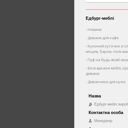
Едбург-меблі
Новини
Дивани для кафе
Кухонній куточки зі 
місцем, баром, полкам
Пуф на будь-який сма
Безкаркасні меблі, кр
дивани
Диванчики для кухні
Едбург-меблі виро
Менеджер