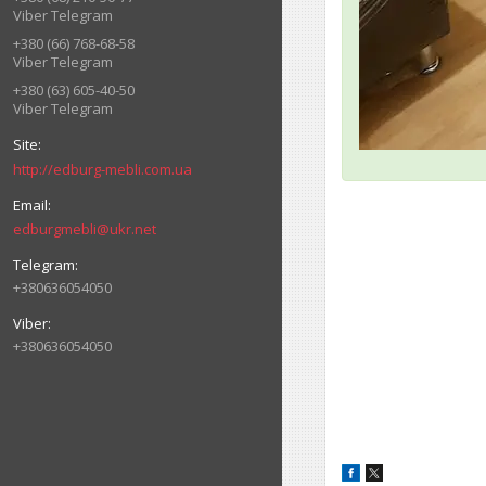
Viber Telegram
+380 (66) 768-68-58
Viber Telegram
+380 (63) 605-40-50
Viber Telegram
http://edburg-mebli.com.ua
edburgmebli@ukr.net
+380636054050
+380636054050