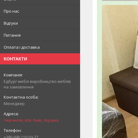
Про нас
Відгуки
Питання
Оплата і доставка
КОНТАКТИ
Едбург-меблі виробництво меблів
на замовлення
Менеджер
Черчилля, 42е, Київ, Україна
+380 (68) 210-50-77