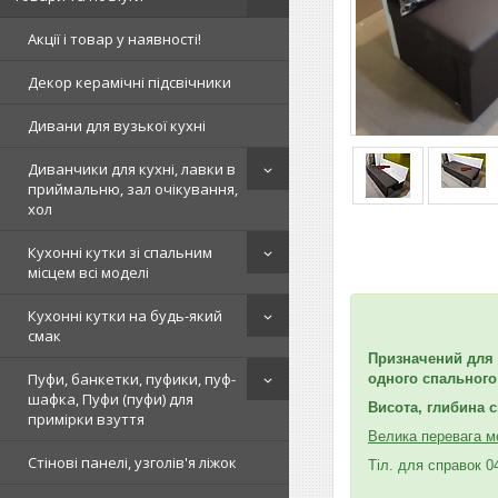
Акції і товар у наявності!
Декор керамічні підсвічники
Дивани для вузької кухні
Диванчики для кухні, лавки в
приймальню, зал очікування,
хол
Кухонні кутки зі спальним
місцем всі моделі
Кухонні кутки на будь-який
смак
Призначений для 
Пуфи, банкетки, пуфики, пуф-
одного спального 
шафка, Пуфи (пуфи) для
Висота, глибина с
примірки взуття
Велика перевага мо
Стінові панелі, узголів'я ліжок
Тіл. для справок 0