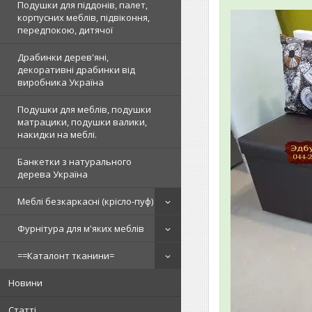
Подушки для піддонів, палет,
корпусних меблів, підвіконня,
передпокою, дитячої
Драбинки дерев'яні,
декоративні драбинки від
виробника Україна
Подушки для меблів, подушки
матрацики, подушки валики,
накидки на меблі.
Банкетки з натурального
дерева Україна
Меблі безкаркасні (крісло-пуф)
Фурнітура для м'яких меблів
==Каталонт тканини=
Новини
Статті