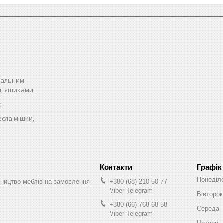
спальним
и, ящиками
к
есла мішки,
Графік
Понеділ
бництво меблів на замовлення
+380 (68) 210-50-77
Viber Telegram
Вівторок
+380 (66) 768-68-58
Середа
Viber Telegram
Четвер