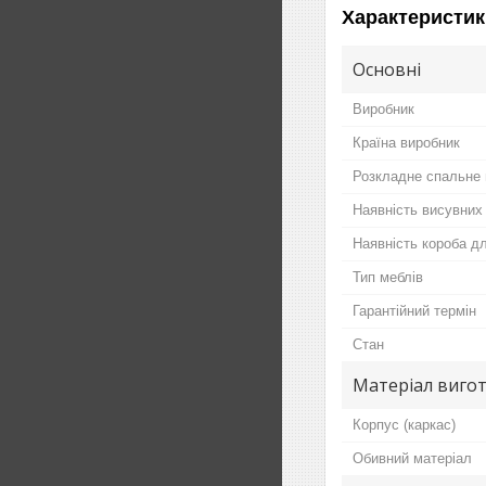
Характеристик
Основні
Виробник
Країна виробник
Розкладне спальне 
Наявність висувних
Наявність короба дл
Тип меблів
Гарантійний термін
Стан
Матеріал виго
Корпус (каркас)
Обивний матеріал