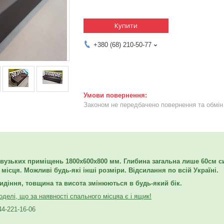
Купити
+380 (68) 210-50-77
Законом не передбачено повернення та обмін 
вузьких приміщень 1800х600х800 мм. Глибина загальна лише 60
см с
місця. Можливі будь-які інші розміри. Відсилання по всій Україні.
идіння, товщина та висота змінюються в будь-який бік.
делі, що за наявності спального місця
а є і ящик!
44-221-16-06