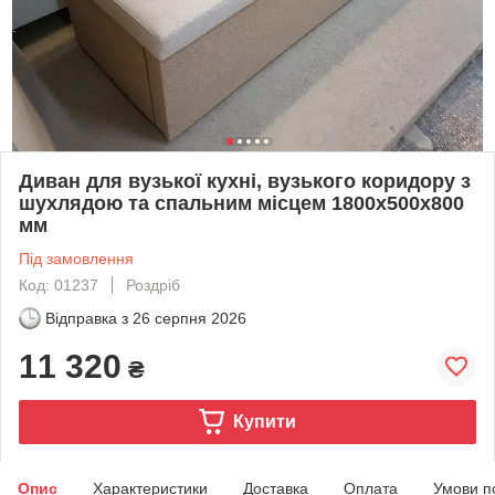
Диван для вузької кухні, вузького коридору з
шухлядою та спальним місцем 1800х500х800
мм
Під замовлення
Код: 01237
Роздріб
Відправка з
26 серпня 2026
11 320
₴
Купити
Опис
Характеристики
Доставка
Оплата
Умови п