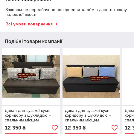
Законом не передбачено повернення та обмін даного товару
належної якості
Всі умови повернення
Подібні товари компанії
Диван для вузької кухні,
Диван для вузької кухні,
Дива
коридору з шухлядою +
коридору з шухлядою +
кори
спальним місцем
спальним місцем
спал
1800х550х800 мм
1800х550х850 мм
180
12 350
12 350
12 
₴
₴