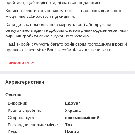
пройтися, щоб порівняти, дізнатися, подивитися.
Корисна властивість нових куточків — наявність спального
місця, яке забирається під сидіння.
Коли до вас несподівано зазирнуть гості або друзі, ви
безсумнівно згадайте добрим словом дивака-дизайнера, який
вирішив зробити ліжко з кухонного куточка.
Наші вироби слугують багато років своїм господиням вірою й
правдою. інвестуйте Ваші засоби тільки в якісне життя.
Приховати
Характеристики
Основні
Виробник
Едбург
Країна виробник
Україна
Сторона кута
взаємозамінний
Розкладне спальне місце
Так
Стан
Новий