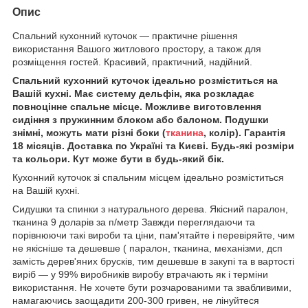
Опис
Спальний кухонний куточок — практичне рішення
використання Вашого житлового простору, а також для
розміщення гостей. Красивий, практичний, надійний.
Спальний кухонний куточок ідеально розміститься на
Вашій кухні. Має систему дельфін, яка розкладає
повноцінне спальне місце. Можливе виготовлення
сидіння з пружинним блоком або балоном. Подушки
знімні, можуть мати різні боки (
тканина
, колір). Гарантія
18 місяців. Доставка по Україні та Києві. Будь-які розміри
та кольори. Кут може бути в будь-який бік.
Кухонний куточок зі спальним місцем ідеально розміститься
на Вашій кухні.
Сидушки та спинки з натурального дерева. Якісний паралон,
тканина 9 доларів за п/метр Завжди переглядаючи та
порівнюючи такі вироби та ціни, пам'ятайте і перевіряйте, чим
не якісніше та дешевше ( паралон, тканина, механізми, дсп
замість дерев'яних брусків, тим дешевше в закупі та в вартості
виріб — у 99% виробників виробу втрачають як і терміни
використання. Не хочете бути розчарованими та звабливими,
намагаючись заощадити 200-300 гривен, не лінуйтеся