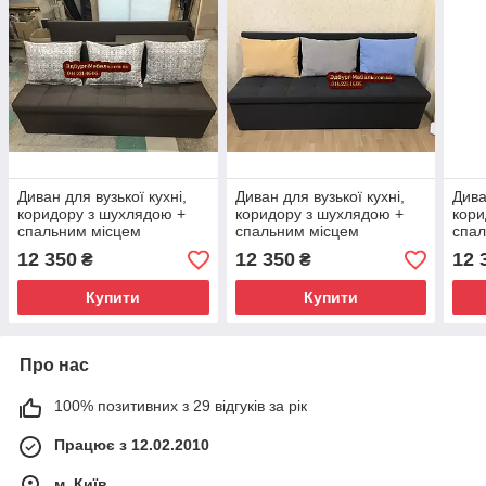
Диван для вузької кухні,
Диван для вузької кухні,
Дива
коридору з шухлядою +
коридору з шухлядою +
кори
спальним місцем
спальним місцем
спал
1800х550х800 мм
1800х550х850 мм
180
12 350
12 350
12 
₴
₴
Купити
Купити
Про нас
100% позитивних з 29 відгуків за рік
Працює з 12.02.2010
м. Київ