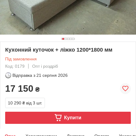
Кухонний куточок + ліжко 1200*1800 мм
Під замовлення
Код: 0179
Опт і роздріб
Відправка з
21 серпня 2026
17 150
₴
10 290 ₴
від 3 шт.
Купити
Опис
Характеристики
Доставка
Оплата
Умови п