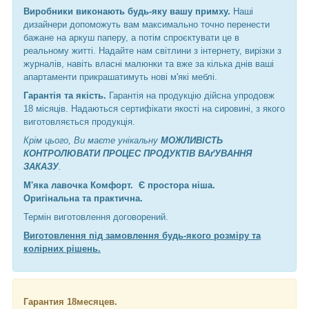
Виробники виконають будь-яку вашу примху.
Наші
дизайнери допоможуть вам максимально точно перенести
бажане на аркуш паперу, а потім спроєктувати це в
реальному житті. Надайте нам світлини з інтернету, вирізки з
журналів, навіть власні малюнки та вже за кілька днів ваші
апартаменти прикрашатимуть нові м'які меблі.
Гарантія та якість.
Гарантія на продукцію дійсна упродовж
18 місяців. Надаються сертифікати якості на сировині, з якого
виготовляється продукція.
Крім цього, Ви маєте унікальну
МОЖЛИВІСТЬ
КОНТРОЛЮВАТИ ПРОЦЕС ПРОДУКТІВ ВАґУВАННЯ
ЗАКАЗУ
.
М'яка лавочка Комфорт. Є простора ніша.
Оригінальна та практична.
Термін виготовлення договорений.
Виготовлення під замовлення будь-якого розміру та
колірних рішень.
Гарантия 18месяцев.