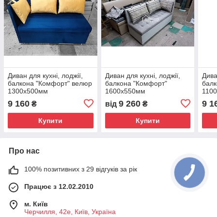
Диван для кухні, лоджії,
Диван для кухні, лоджії,
Дива
балкона "Комфорт" велюр
балкона "Комфорт"
балк
1300х500мм
1600х550мм
110
9 160
9 260
9 1
₴
від
₴
Купити
Купити
Про нас
100% позитивних з 29 відгуків за рік
Працює з 12.02.2010
м. Київ
Черчилля, 42е, Київ, Україна