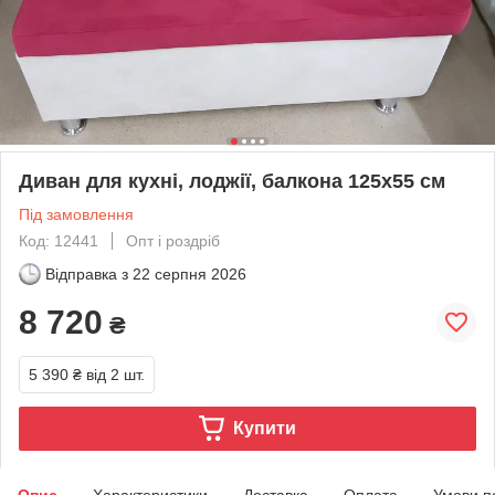
Диван для кухні, лоджії, балкона 125х55 см
Під замовлення
Код: 12441
Опт і роздріб
Відправка з
22 серпня 2026
8 720
₴
5 390 ₴
від 2 шт.
Купити
Опис
Характеристики
Доставка
Оплата
Умови п