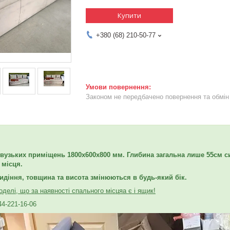
Купити
+380 (68) 210-50-77
Законом не передбачено повернення та обмін 
вузьких приміщень 1800х600х800 мм. Глибина загальна лише 55
см с
 місця.
идіння, товщина та висота змінюються в будь-який бік.
делі, що за наявності спального місця
а є і ящик!
44-221-16-06