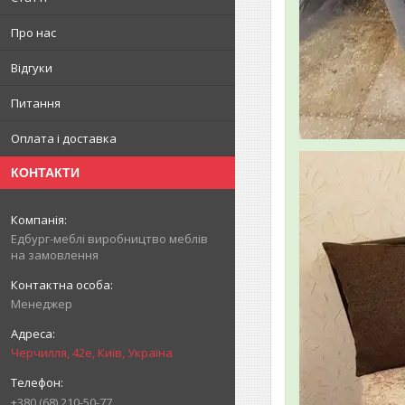
Про нас
Відгуки
Питання
Оплата і доставка
КОНТАКТИ
Едбург-меблі виробництво меблів
на замовлення
Менеджер
Черчилля, 42е, Київ, Україна
+380 (68) 210-50-77