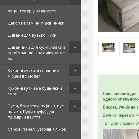
Акції і товар у наявності!
Декор керамічні підсвічники
Дивани для вузької кухні
Диванчики для кухні, лавки в
приймальню, зал очікування,
хол
Кухонні кутки зі спальним
місцем всі моделі
Кухонні кутки на будь-який
смак
Призначений для 
одного спального
Пуфи, банкетки, пуфики, пуф-
Висота, глибина с
шафка, Пуфи (пуфи) для
Велика перевага мо
примірки взуття
Тіл. для справок 0
Стінові панелі, узголів'я ліжок