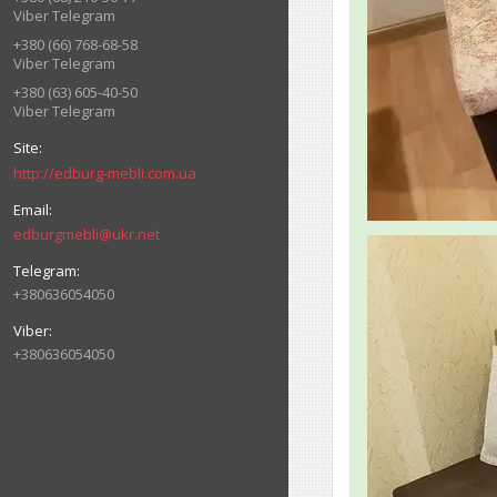
Viber Telegram
+380 (66) 768-68-58
Viber Telegram
+380 (63) 605-40-50
Viber Telegram
http://edburg-mebli.com.ua
edburgmebli@ukr.net
+380636054050
+380636054050