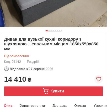
Диван для вузької кухні, коридору з
шухлядою + спальним місцем 1850х550х850
мм
Під замовлення
Код: 01142
Роздріб
Відправка з
27 серпня 2026
14 410
₴
Купити
Опис
Характеристики
Доставка
Оплата
Умови п