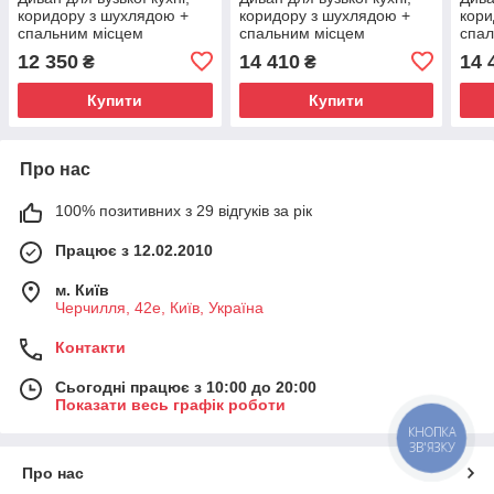
коридору з шухлядою +
коридору з шухлядою +
кори
спальним місцем
спальним місцем
спал
1800х550х850 мм
1850х550х850 мм
185
12 350
14 410
14 
₴
₴
Купити
Купити
Про нас
100% позитивних з 29 відгуків за рік
Працює з 12.02.2010
м. Київ
Черчилля, 42е, Київ, Україна
Контакти
Сьогодні працює з 10:00 до 20:00
Показати весь графік роботи
КНОПКА
ЗВ'ЯЗКУ
Про нас