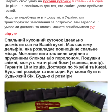
Зверніть свою увагу на
кухонні куточки
зі спальним місцем
.
Це рішення спеціально для тих, хто любить довго приймати
гостей.
Якщо ви перебуваєте в іншому місті України, ми
транспортуємо замовлення за потрібною вам адресою. З
умовами доставки та оплати можете ознайомитися
тут
.
відгуки
Спальний кухонний куточок ідеально
розміститься на Вашій кухні. Має систему
дельфін, яка розкладає повноцінне спальне
місце. Можливе виготовлення сидіння з
пружинним блоком або поролоном. Подушки
знімні, можуть мати різні боки (тканина, колір).
Гарантія 18 місяців. Доставка по Україні та Києві.
Будь-які розміри та кольори. Кут може бути в
будь-який бік.
Будь-які розміри