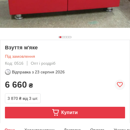
Взуття м'яке
Під замовлення
Код: 0516
Опт і роздріб
Відправка з
23 серпня 2026
6 660
₴
3 870 ₴
від 3 шт.
Купити
Опис
Характеристики
Доставка
Оплата
Умови п