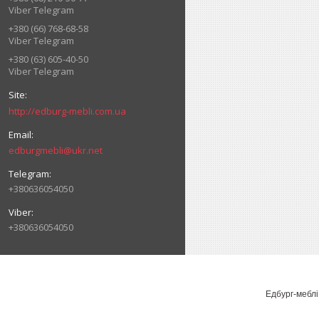
Viber Telegram
+380 (66) 768-68-58
Viber Telegram
+380 (63) 605-40-50
Viber Telegram
http://edburg-mebli.com.ua
edburgmebli@ukr.net
+380636054050
+380636054050