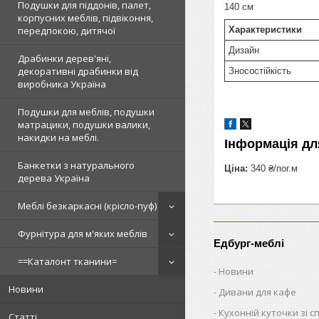
Подушки для піддонів, палет,
140 см
корпусних меблів, підвіконня,
Характеристики
передпокою, дитячої
Дизайн
Драбинки дерев'яні,
декоративні драбинки від
Зносостійкість
виробника Україна
Подушки для меблів, подушки
матрацики, подушки валики,
накидки на меблі.
Інформація дл
Банкетки з натурального
Ціна:
340 ₴/пог.м
дерева Україна
Меблі безкаркасні (крісло-пуф)
Фурнітура для м'яких меблів
Едбург-меблі
==Каталонт тканини=
Новини
Новини
Дивани для кафе
Кухонній куточки зі 
Статті