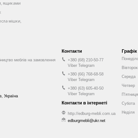
и, ящиками
к
есла мішки,
Графік
Понеділ
бництво меблів на замовлення
+380 (68) 210-50-77
Viber Telegram
Вівторок
+380 (66) 768-68-58
Середа
Viber Telegram
Четвер
+380 (63) 605-40-50
Viber Telegram
Пʼятниця
в, Україна
Субота
Неділя
http://edburg-mebli.com.ua
edburgmebli@ukr.net