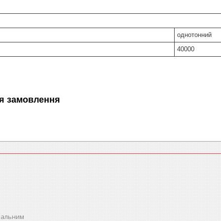
однотонний
40000
я замовлення
спальним