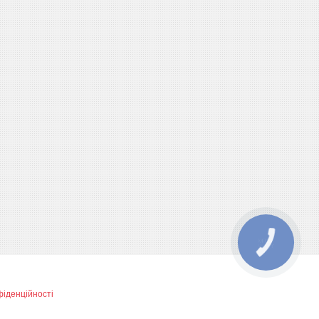
КНОПКА
ЗВ'ЯЗКУ
фіденційності