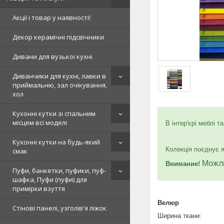
Акції і товар у наявності!
Декор керамічні підсвічники
Дивани для вузької кухні
Диванчики для кухні, лавки в
приймальню, зал очікування,
хол
Кухонні кутки зі спальним
місцем всі моделі
В інтер'єрі меблі 
Кухонні кутки на будь-який
Колекція поєднує я
смак
Можлив
Внимание!
Пуфи, банкетки, пуфики, пуф-
шафка, Пуфи (пуфи) для
примірки взуття
Велюр
Стінові панелі, узголів'я ліжок
Ширина ткани: