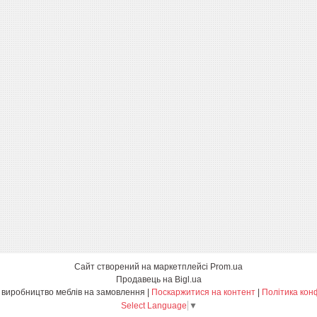
Сайт створений на маркетплейсі
Prom.ua
Продавець на Bigl.ua
Едбург-меблі виробництво меблів на замовлення |
Поскаржитися на контент
|
Політика кон
Select Language
▼