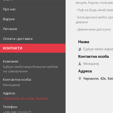
місцем, баром, полкам
Про нас
Пуф на будь-який сма
Безкаркасні меблі, кр
Відгуки
дивани
Питання
Диванчики для кухні
Оплата і доставка
КОНТАКТИ
Едбург-меблі виро
Менеджер
Едбург-меблі виробництво меблів
на замовлення
Черчилля, 42е, Киї
Менеджер
Черчилля, 42е, Київ, Україна
+380 (68) 210-50-77