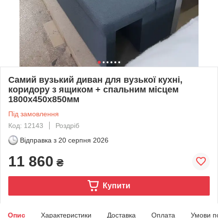
Самий вузький диван для вузької кухні,
коридору з ящиком + спальним місцем
1800х450х850мм
Під замовлення
Код: 12143
Роздріб
Відправка з
20 серпня 2026
11 860
₴
Купити
Опис
Характеристики
Доставка
Оплата
Умови п