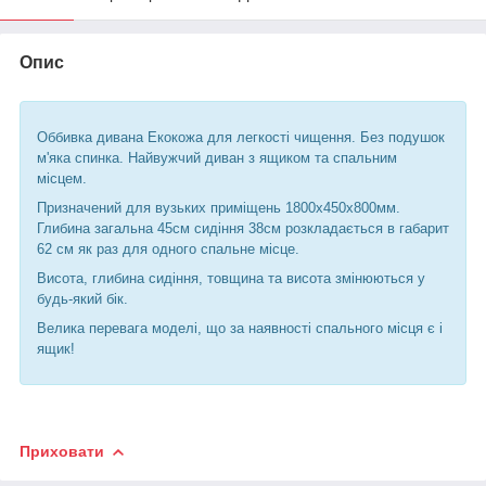
Опис
Оббивка дивана Екокожа для легкості чищення. Без подушок
м'яка спинка. Найвужчий диван з ящиком та спальним
місцем.
Призначений для вузьких приміщень 1800х450х800мм.
Глибина загальна 45см сидіння 38см розкладається в габарит
62 см як раз для одного спальне місце.
Висота, глибина сидіння, товщина та висота змінюються у
будь-який бік.
Велика перевага моделі, що за наявності спального місця є і
ящик!
Приховати