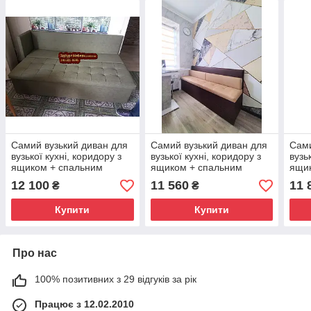
Самий вузький диван для
Самий вузький диван для
Сами
вузької кухні, коридору з
вузької кухні, коридору з
вузь
ящиком + спальним
ящиком + спальним
ящи
місцем 1800х550х850мм
місцем 1800х450х850мм
міс
12 100
11 560
11 
₴
₴
Купити
Купити
Про нас
100% позитивних з 29 відгуків за рік
Працює з 12.02.2010