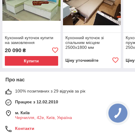
Кухонний куточок купити
Кухонний куточок зі
Кухо
на замовлення
спальним місцем
пруж
2500х1800 мм
250х
20 090
₴
Ціну уточнюйте
Цін
Купити
Про нас
100% позитивних з 29 відгуків за рік
Працює з 12.02.2010
м. Київ
Черчилля, 42е, Київ, Україна
Контакти