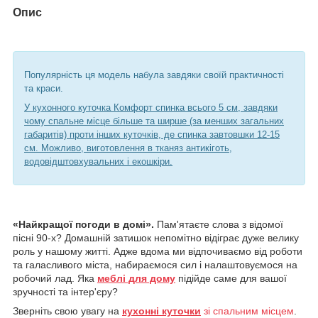
Опис
Популярність ця модель набула завдяки своїй практичності
та краси.
У кухонного куточка Комфорт спинка всього 5 см, завдяки
чому спальне місце більше та ширше (за менших загальних
габаритів) проти інших куточків, де спинка завтовшки 12-15
см. Можливо, виготовлення в тканяз антикіготь,
водовідштовхувальних і екошкіри.
«Найкращої погоди в домі».
Пам'ятаєте слова з відомої
пісні 90-х? Домашній затишок непомітно відіграє дуже велику
роль у нашому житті. Адже вдома ми відпочиваємо від роботи
та галасливого міста, набираємося сил і налаштовуємося на
робочий лад. Яка
меблі для дому
підійде саме для вашої
зручності та інтер'єру?
Зверніть свою увагу на
кухонні куточки
зі спальним місцем
.