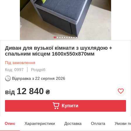
Диван для вузької кімнати з шухлядою +
спальним місцем 1600х550х870мм
Під замовлення
Код: 0997
Роздріб
Відправка з
22 серпня 2026
12 840
від
₴
Купити
Опис
Характеристики
Доставка
Оплата
Умови п