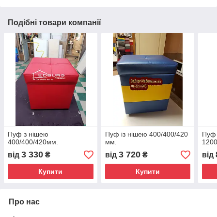
Подібні товари компанії
Пуф з нішею
Пуф із нішею 400/400/420
Пуф 
400/400/420мм.
мм.
120
3 330
3 720
від
₴
від
₴
від
Купити
Купити
Про нас