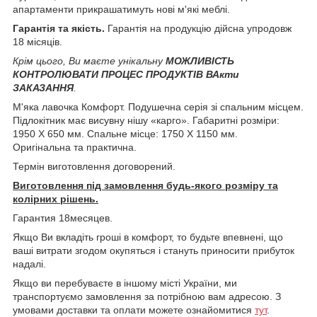
апартаменти прикрашатимуть нові м'які меблі.
Гарантія та якість.
Гарантія на продукцію дійсна упродовж
18 місяців.
Крім цього, Ви маєте унікальну
МОЖЛИВІСТЬ
КОНТРОЛЮВАТИ ПРОЦЕС ПРОДУКТІВ ВАкти
ЗАКАЗАННЯ
.
М'яка лавочка Комфорт. Подушечна серія зі спальним місцем.
Підлокітник має висувну нішу «карго». Габаритні розміри:
1950 X 650 мм. Спальне місце: 1750 X 1150 мм.
Оригінальна та практична.
Термін виготовлення договорений.
Виготовлення під замовлення будь-якого розміру та
колірних рішень.
Гарантия 18месяцев.
Якщо Ви вкладіть гроші в комфорт, то будьте впевнені, що
ваші витрати згодом окупяться і стануть приносити прибуток
надалі.
Якщо ви перебуваєте в іншому місті України, ми
транспортуємо замовлення за потрібною вам адресою. З
умовами доставки та оплати можете ознайомитися
тут
.