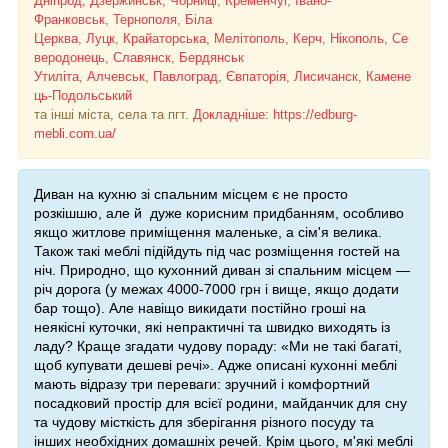
Дніпрод, Дзержинськ
,
Чорниці
,
Кременчуг
,
Івано-
Франковськ
,
Тернополя
,
Біла
Церква
,
Луцк
,
Крайаторська
,
Мелітополь
,
Керч
,
Нікополь
,
Се
веродонець
,
Славянск
,
Бердянськ
Утиліта
,
Алчевськ
,
Павлоград
,
Євпаторія
,
Лисичанск
,
Камене
ць-Подольський
та інші міста, села та пгт.
Докладніше: https://edburg-
mebli.com.ua/
Диван на кухню зі спальним місцем є не просто
розкішшю, але й
дуже корисним придбанням, особливо
якщо житлове приміщення маленьке, а сім'я велика.
Також такі меблі підійдуть під час розміщення гостей на
ніч. Природно, що кухонний диван зі спальним місцем —
річ дорога (у межах 4000-7000 грн
і вище, якщо додати
бар тощо). Але навіщо викидати постійно гроші на
неякісні куточки, які непрактичні та швидко виходять із
ладу? Краще згадати чудову пораду: «Ми не такі багаті,
щоб купувати дешеві речі». Адже описані кухонні меблі
мають відразу три переваги: зручний і комфортний
посадковий простір для всієї родини, майданчик для сну
та чудову місткість для зберігання різного посуду та
інших необхідних домашніх речей. Крім цього, м'які меблі