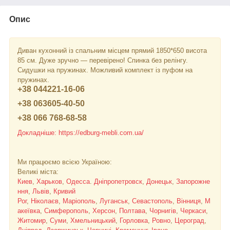
Опис
Диван кухонний із спальним місцем прямий 1850*650 висота
85 см. Дуже зручно — перевірено! Спинка без релінгу.
Сидушки на пружинах. Можливий комплект із пуфом на
пружинах.
+38 0
44
221-16-06
+38 0
63
605-40-50
+38 0
66
768-68-58
Докладніше: https://edburg-mebli.com.ua/
Ми працюємо всією Україною:
Великі міста:
Киев
,
Харьков
,
Одесса
.
Дніпропетровск
,
Донецьк
,
Запорожне
ння
,
Львів
,
Кривий
Рог
,
Ніколаєв
,
Маріополь
,
Луганськ
,
Севастополь
,
Вінниця
,
М
акеївка
,
Симферополь
,
Херсон
,
Полтава
,
Чорнигів
,
Черкаси
,
Житомир
,
Суми
,
Хмельницький
,
Горловка
,
Ровно
,
Цероград
,