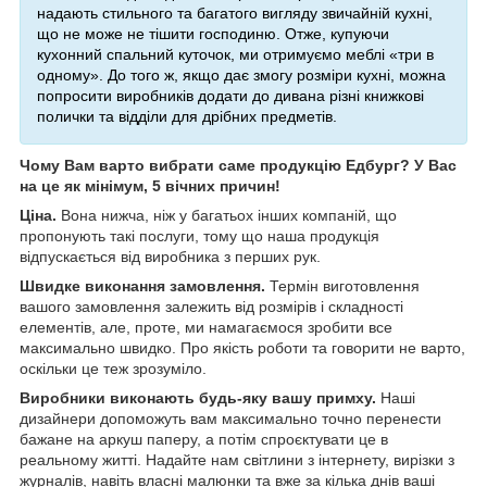
надають стильного та багатого вигляду звичайній кухні,
що не може не тішити господиню. Отже, купуючи
кухонний спальний куточок, ми отримуємо меблі «три в
одному». До того ж, якщо дає змогу розміри кухні, можна
попросити виробників додати до дивана різні книжкові
полички та відділи для дрібних предметів.
Чому Вам варто вибрати саме продукцію Едбург? У Вас
на це як мінімум, 5 вічних причин!
Ціна.
Вона нижча, ніж у багатьох інших компаній, що
пропонують такі послуги, тому що наша продукція
відпускається від виробника з перших рук.
Швидке виконання замовлення.
Термін виготовлення
вашого замовлення залежить від розмірів і складності
елементів, але, проте, ми намагаємося зробити все
максимально швидко. Про якість роботи та говорити не варто,
оскільки це теж зрозуміло.
Виробники виконають будь-яку вашу примху.
Наші
дизайнери допоможуть вам максимально точно перенести
бажане на аркуш паперу, а потім спроєктувати це в
реальному житті. Надайте нам світлини з інтернету, вирізки з
журналів, навіть власні малюнки та вже за кілька днів ваші