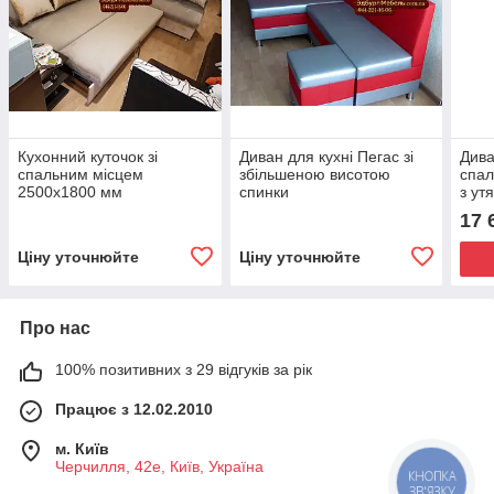
Кухонний куточок зі
Диван для кухні Пегас зі
Дива
спальним місцем
збільшеною висотою
спал
2500х1800 мм
спинки
з ут
17 
Ціну уточнюйте
Ціну уточнюйте
Про нас
100% позитивних з 29 відгуків за рік
Працює з 12.02.2010
м. Київ
Черчилля, 42е, Київ, Україна
КНОПКА
ЗВ'ЯЗКУ