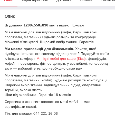
Опис
Ці дивани 1200х550х830 мм.
з нішею. Кожзам
М'які лавочки для зон відпочинку (кафе, бари, кав'ярні,
спортзали, магазини) Будь-які розміри та конфігурації.
Можливі м'які кутові. Широкий вибір тканин. Гарантія
Ми маємо пропозиції для бізнесменів.
Хочете, щоб
відвідуваність вашого закладу підвищилася? Подаруйте своїм
клієнтам комфорт.
М
ягідні меблі для кафе (Кієв
)
, фастфудів,
кофеїн, перукарень, фітнес-центрів, у вестибюлі, конференц-
зали — вибирайте те, що необхідно саме вам!
М'які лавочки для зон відпочинку (кафе, бари, кав'ярні,
спортзали, магазини, клуби) Будь-які розміри та конфігурації.
Широкий вибір тканин. Індивідуальний підхід, оперативні
терміни, висока якість.
Ціни від виробника. Гарантія 18 місяців.
Сировина з яких виготовляється м'які меблі — має
сертифікати якості.
Тіл. для справок 044-221-16-06