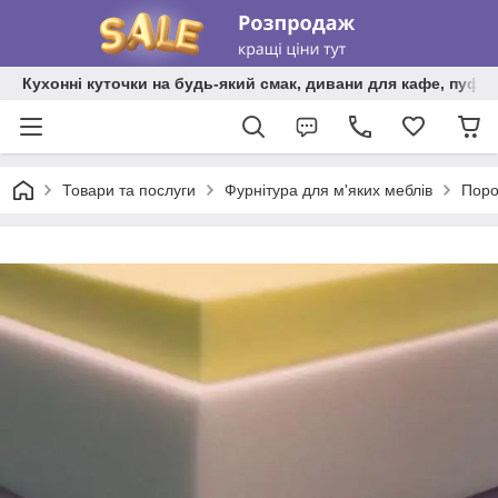
Кухонні куточки на будь-який смак, дивани для кафе, пуфи 
Товари та послуги
Фурнітура для м'яких меблів
Поро