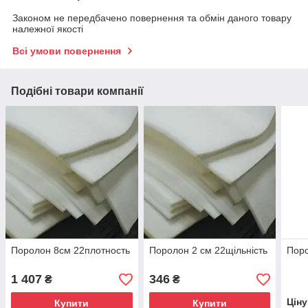
Законом не передбачено повернення та обмін даного товару
належної якості
Всі умови повернення
Подібні товари компанії
Поролон 8см 22плотность
Поролон 2 см 22щільність
Поро
1 407
346
₴
₴
Цін
Купити
Купити