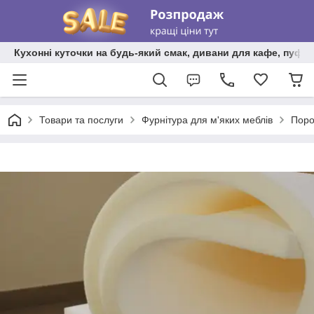
Кухонні куточки на будь-який смак, дивани для кафе, пуфи 
Товари та послуги
Фурнітура для м'яких меблів
Поро