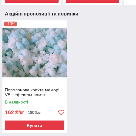
Акційні пропозиції та новинки
–10%
Поролонова крихта меморі
VE з ефектом памяті
В наявності
162
₴/кг
180 ₴/кг
Купити