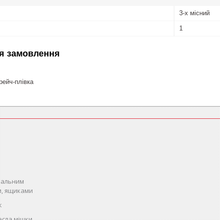
3-х місний
1
я замовлення
ейч-плівка
спальним
и, ящиками
к
есла мішки,