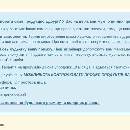
ибрати саме продукцію Едбург? У Вас на це як мінімум, 5 вічних пр
ніж у багатьох інших компаній, що пропонують такі послуги, тому що наш
я замовлення.
Термін виготовлення вашого замовлення залежить від роз
и все максимально швидко. Про якість роботи та говорити не варто, оскі
ають будь-яку вашу примху.
Наші дизайнери допоможуть вам максималь
реальному житті. Надайте нам світлини з інтернету, вирізки з журналів, 
і м'які меблі.
ь.
Гарантія на продукцію дійсна упродовж 18 місяців. Надаються сертифіка
єте унікальну
МОЖЛИВІСТЬ КОНТРОЛЮВАТИ ПРОЦЕС ПРОДУКТІВ ВА
мфорт. Є простора ніша.
рактична.
ня договорений.
 замовлення будь-якого розміру та колірних рішень.
ев.