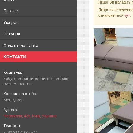
Якщо Ви вкладіть г
Якщо ви перебуває
Про нас
ознайомитися
тут
.
Відгуки
Питання
Оплата і доставка
КОНТАКТИ
Едбург-меблі виробництво меблів
на замовлення
Менеджер
Черчилля, 42е, Київ, Україна
+380 (68) 210-50-77