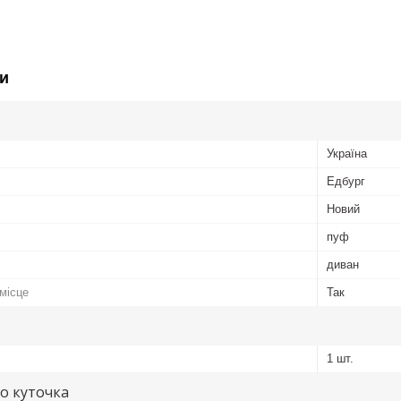
и
Україна
Едбург
Новий
пуф
диван
місце
Так
1 шт.
о куточка