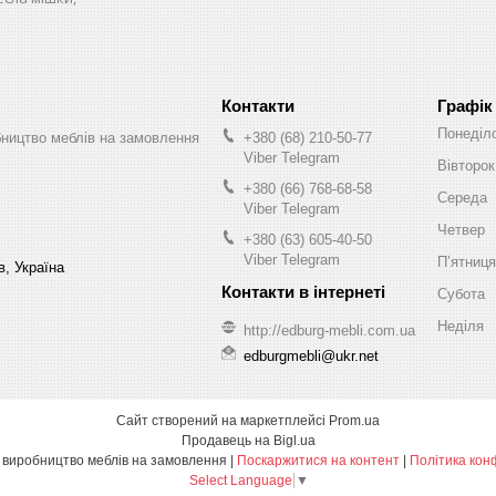
Графік
Понеділ
бництво меблів на замовлення
+380 (68) 210-50-77
Viber Telegram
Вівторок
+380 (66) 768-68-58
Середа
Viber Telegram
Четвер
+380 (63) 605-40-50
Viber Telegram
Пʼятниця
в, Україна
Субота
Неділя
http://edburg-mebli.com.ua
edburgmebli@ukr.net
Сайт створений на маркетплейсі
Prom.ua
Продавець на Bigl.ua
Едбург-меблі виробництво меблів на замовлення |
Поскаржитися на контент
|
Політика кон
Select Language
▼