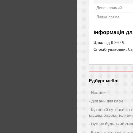
Диван прямий
Лавка пряма
Інформація дл
Ціна:
від 9 260 ₴
Спосіб упаковки:
Стр
Едбург-меблі
Новини
Дивани для кафе
Кухонній куточки зі 
місцем, баром, полкам
Пуф на будь-який сма
Безкаркасні меблі, кр