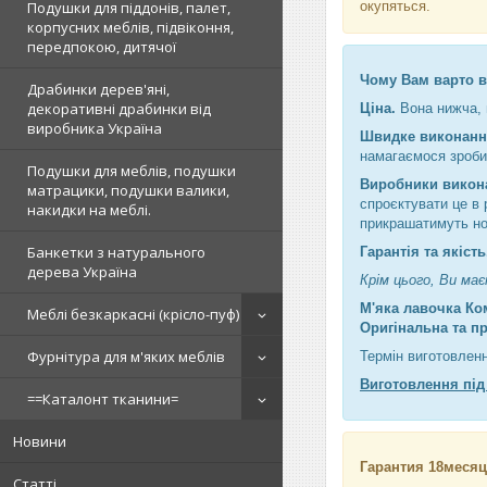
окупяться.
Подушки для піддонів, палет,
корпусних меблів, підвіконня,
передпокою, дитячої
Чому Вам варто в
Драбинки дерев'яні,
декоративні драбинки від
Ціна.
Вона нижча, 
виробника Україна
Швидке виконанн
намагаємося зробит
Подушки для меблів, подушки
Виробники викон
матрацики, подушки валики,
спроєктувати це в 
накидки на меблі.
прикрашатимуть нов
Банкетки з натурального
Гарантія та якіст
дерева Україна
Крім цього, Ви ма
М'яка лавочка Ко
Меблі безкаркасні (крісло-пуф)
Оригінальна та п
Фурнітура для м'яких меблів
Термін виготовлен
Виготовлення під
==Каталонт тканини=
Новини
Гарантия 18месяц
Статті