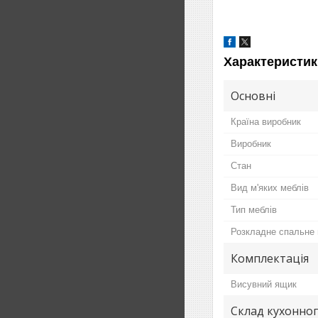
Характеристик
Основні
Країна виробник
Виробник
Стан
Вид м'яких меблів
Тип меблів
Розкладне спальне 
Комплектація
Висувний ящик
Склад кухонног