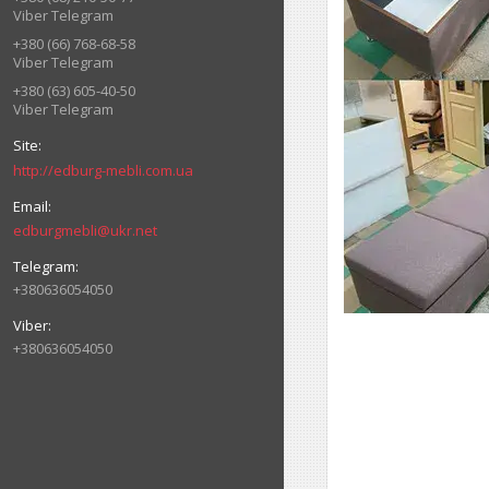
Viber Telegram
+380 (66) 768-68-58
Viber Telegram
+380 (63) 605-40-50
Viber Telegram
http://edburg-mebli.com.ua
edburgmebli@ukr.net
+380636054050
+380636054050