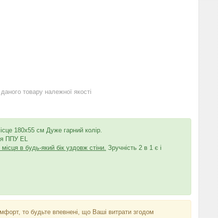
даного товару належної якості
ісце 180х55 см Дуже гарний колір.
ня ППУ EL
ісця в будь-який бік уздовж стіни.
Зручність 2 в 1 є і
мфорт, то будьте впевнені, що Ваші витрати згодом