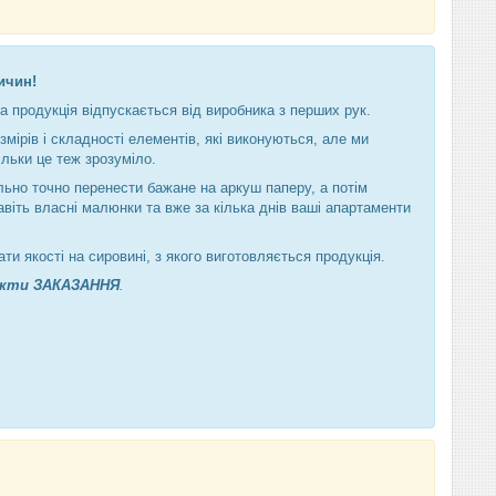
ичин!
а продукція відпускається від виробника з перших рук.
мірів і складності елементів, які виконуються, але ми
льки це теж зрозуміло.
но точно перенести бажане на аркуш паперу, а потім
навіть власні малюнки та вже за кілька днів ваші апартаменти
ти якості на сировині, з якого виготовляється продукція.
кти ЗАКАЗАННЯ
.