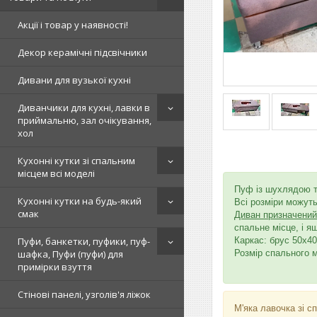
Акції і товар у наявності!
Декор керамічні підсвічники
Дивани для вузької кухні
Диванчики для кухні, лавки в
приймальню, зал очікування,
хол
Кухонні кутки зі спальним
місцем всі моделі
Пуф із шухлядою т
Кухонні кутки на будь-який
Всі розміри можуть
смак
Диван призначений 
спальне місце, і я
Каркас: брус 50х4
Пуфи, банкетки, пуфики, пуф-
Розмір спального м
шафка, Пуфи (пуфи) для
примірки взуття
Стінові панелі, узголів'я ліжок
М'яка лавочка зі с