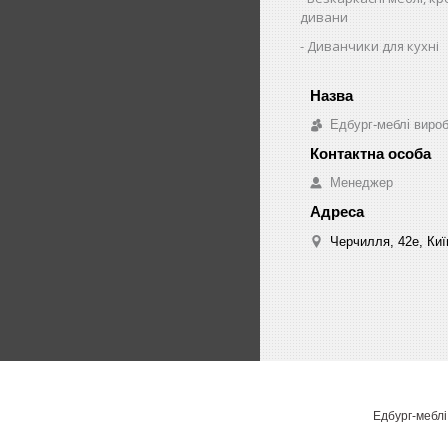
дивани
Диванчики для кухні
Едбург-меблі виро
Менеджер
Черчилля, 42е, Киї