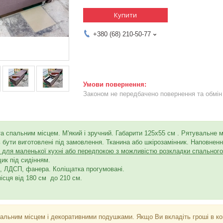
Купити
+380 (68) 210-50-77
Законом не передбачено повернення та обмін 
а спальним місцем.
М'який і зручний. Габарити 125х55 см
. Рятувальне м
 бути виготовлені під замовлення. Тканина або шкірозамінник. Наповнен
для маленької кухні або передпокою з можливістю розкладки спального м
щик під сидінням.
0, ЛДСП, фанера. Коліщатка прогумовані.
ісця від 180 см до 210 см.
пальним місцем і декоративними подушками. Якщо Ви вкладіть гроші в ко