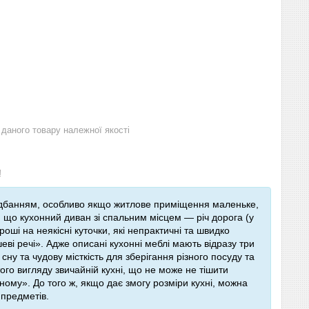
даного товару належної якості
!
банням, особливо якщо житлове приміщення маленьке,
о, що кухонний диван зі спальним місцем — річ дорога (у
оші на неякісні куточки, які непрактичні та швидко
еві речі». Адже описані кухонні меблі мають відразу три
ну та чудову місткість для зберігання різного посуду та
ого вигляду звичайній кухні, що не може не тішити
ому». До того ж, якщо дає змогу розміри кухні, можна
х предметів.