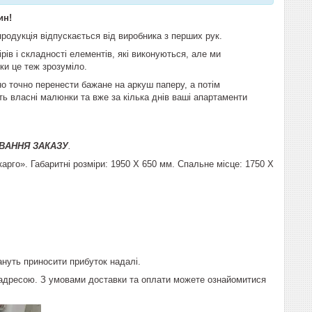
ин!
родукція відпускається від виробника з перших рук.
ів і складності елементів, які виконуються, але ми
ки це теж зрозуміло.
 точно перенести бажане на аркуш паперу, а потім
іть власні малюнки та вже за кілька днів ваші апартаменти
ВАННЯ ЗАКАЗУ
.
арго». Габаритні розміри: 1950 X 650 мм. Спальне місце: 1750 X
ануть приносити прибуток надалі.
 адресою. З умовами доставки та оплати можете ознайомитися