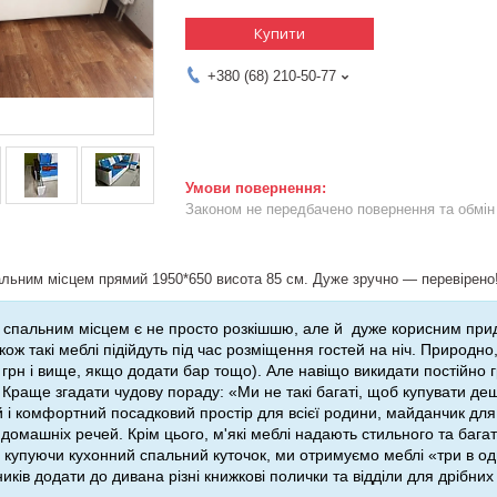
Купити
+380 (68) 210-50-77
Законом не передбачено повернення та обмін 
альним місцем прямий 1950*650 висота 85 см. Дуже зручно — перевірено
і спальним місцем є не просто розкішшю, але й
дуже корисним прид
акож такі меблі підійдуть під час розміщення гостей на ніч. Природн
 грн
і вище, якщо додати бар тощо). Але навіщо викидати постійно гр
 Краще згадати чудову пораду: «Ми не такі багаті, щоб купувати деш
 і комфортний посадковий простір для всієї родини, майданчик для с
домашніх речей. Крім цього, м'які меблі надають стильного та багат
 купуючи кухонний спальний куточок, ми отримуємо меблі «три в одн
ків додати до дивана різні книжкові полички та відділи для дрібни