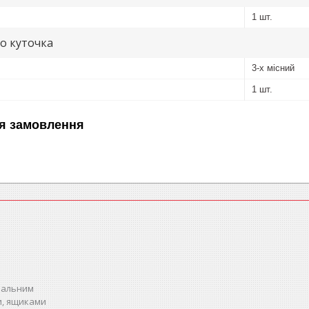
1 шт.
о куточка
3-х місний
1 шт.
я замовлення
спальним
и, ящиками