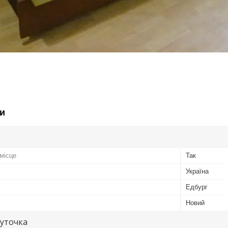
и
місце
Так
Україна
Едбург
Новий
куточка