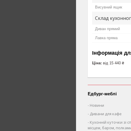
Висувний ящик
Склад кухонног
Диван прямий
Лавка пряма
Інформація дл
Ціна:
від 15 440 ₴
Едбург-меблі
Новини
Дивани для кафе
Кухонній куточки зі 
місцем, баром, полкам