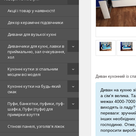
Акції і товар у наявності!
Декор керамічні підсвічники
Дивани для вузької кухні
Диванчики для кухні, лавки в
приймальню, зал очікування,
хол
Кухонні кутки зі спальним
місцем всі моделі
Диван кухонний із сп
Кухонні кутки на будь-який
Диван на кухню з
смак
а сім'я велика. Т
межах 4000-7000
Пуфи, банкетки, пуфики, пуф-
виходять із ладу?
шафка, Пуфи (пуфи) для
переваги: зручний
примірки взуття
інших необхідних 
господиню. Отже,
Стінові панелі, узголів'я ліжок
попросити виробни