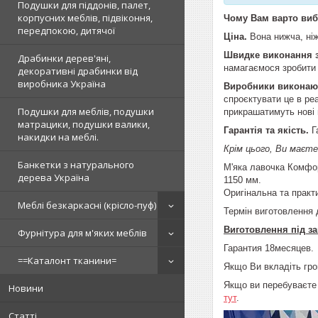
Подушки для піддонів, палет,
корпусних меблів, підвіконня,
Чому Вам варто вибр
передпокою, дитячої
Ціна.
Вона нижча, ніж
Швидке виконання 
Драбинки дерев'яні,
намагаємося зробити 
декоративні драбинки від
виробника Україна
Виробники виконаю
спроєктувати це в реа
Подушки для меблів, подушки
прикрашатимуть нові м
матрацики, подушки валики,
Гарантія та якість.
Г
накидки на меблі.
Крім цього, Ви маєте
Банкетки з натурального
М'яка лавочка Комфор
дерева Україна
1150 мм.
Оригінальна та практ
Меблі безкаркасні (крісло-пуф)
Термін виготовлення 
Виготовлення під за
Фурнітура для м'яких меблів
Гарантия 18месяцев.
==Каталонт тканини=
Якщо Ви вкладіть гро
Якщо ви перебуваєте 
Новини
тут
.
Статті