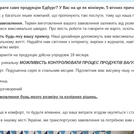
ати саме продукцію Едбург? У Вас на це як мінімум, 5 вічних прич
 у багатьох інших компаній, що пропонують такі послуги, тому що наша п
замовлення.
Термін виготовлення вашого замовлення залежить від розмір
все максимально швидко. Про якість роботи та говорити не варто, оскіль
ть будь-яку вашу примху.
Наші дизайнери допоможуть вам максимально
льному житті. Надайте нам світлини з інтернету, вирізки з журналів, нав
'які меблі.
арантія на продукцію дійсна упродовж 18 місяців.
 унікальну
МОЖЛИВІСТЬ КОНТРОЛЮВАТИ ПРОЦЕС ПРОДУКТІВ ВАґУ
т. Подушечна серія зі спальним місцем. Підлокітник має висувну нішу «к
ична.
договорений.
мовлення будь-якого розміру та колірних рішень.
ші в комфорт, то будьте впевнені, що ваші витрати згодом окупяться і ст
в іншому місті України, ми транспортуємо замовлення за потрібною вам