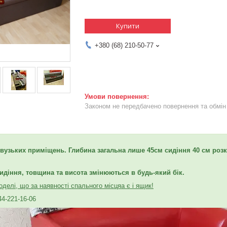
Купити
+380 (68) 210-50-77
Законом не передбачено повернення та обмін 
вузьких приміщень. Глибина загальна лише 45
см сидіння 40 см роз
идіння, товщина та висота змінюються в будь-який бік.
делі, що за наявності спального місця
а є і ящик!
44-221-16-06