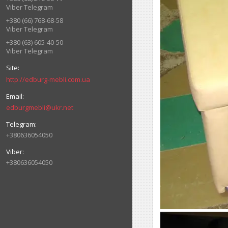
Viber Telegram
+380 (66) 768-68-58
Viber Telegram
+380 (63) 605-40-50
Viber Telegram
http://edburg-mebli.com.ua
edburgmebli@ukr.net
+380636054050
+380636054050