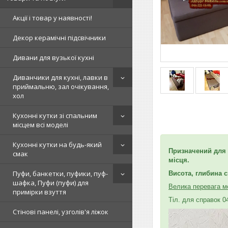
Акції і товар у наявності!
Декор керамічні підсвічники
Дивани для вузької кухні
Диванчики для кухні, лавки в
приймальню, зал очікування,
хол
Кухонні кутки зі спальним
місцем всі моделі
Кухонні кутки на будь-який
Призначений для 
смак
місця.
Пуфи, банкетки, пуфики, пуф-
Висота, глибина с
шафка, Пуфи (пуфи) для
Велика перевага мо
примірки взуття
Тіл. для справок 0
Стінові панелі, узголів'я ліжок