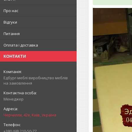
Про нас
Відгуки
Питання
Оплата і доставка
КОНТАКТИ
Едбург-меблі виробництво меблів
на замовлення
Менеджер
Черчилля, 42е, Київ, Україна
+380 (68) 210-50-77