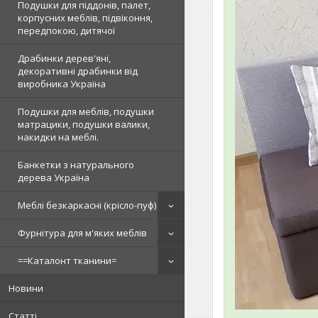
Подушки для піддонів, палет,
корпусних меблів, підвіконня,
передпокою, дитячої
Драбинки дерев'яні,
декоративні драбинки від
виробника Україна
Подушки для меблів, подушки
матрацики, подушки валики,
накидки на меблі.
Банкетки з натурального
дерева Україна
Меблі безкаркасні (крісло-пуф)
Фурнітура для м'яких меблів
==Каталонт тканини=
Новини
Статті