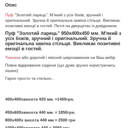
Опис
Пуф
"Золотий ларець". М'який з усіх боків, зручний і
оригінальний. Зручна й оригінальна заміна стільця. Викликає
позитивні емоції в гостей. Петлі на дверцятах із довідником.
Пуф "Золотий ларець" 950х400х450 мм. М'який з
усіх боків, зручний і оригінальний. Зручна й
оригінальна заміна стільця. Викликає позитивні
емоції в гостей.
Тканина
або дорогий і якісний шкірозамінник на Ваш вибір.
Повне відкривання сидіння (що дуже зручно користуючись
нішею)
Гарно просто та стильно...
400х400хвисота 420 мм. =1400грн.
450х600хвисота 440 мм. = 1850грн.
800х400х висота 440 мм = 2500 грн
1000х400хвисота 440 = 3050 грн.