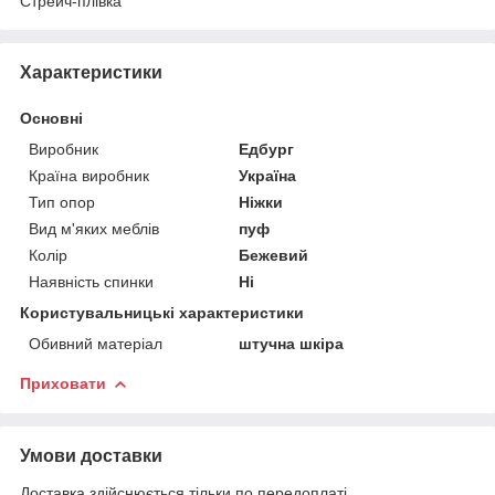
Стрейч-плівка
Характеристики
Основні
Виробник
Едбург
Країна виробник
Україна
Тип опор
Ніжки
Вид м'яких меблів
пуф
Колір
Бежевий
Наявність спинки
Ні
Користувальницькі характеристики
Обивний матеріал
штучна шкіра
Приховати
Умови доставки
Доставка здійснюється тільки по передоплаті.