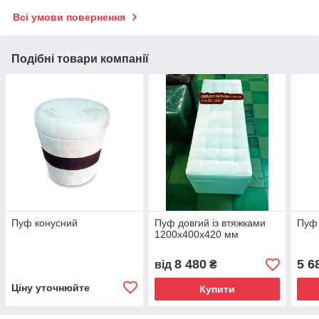
Всі умови повернення
Подібні товари компанії
Пуф конусний
Пуф довгий із втяжками
Пуф 
1200х400х420 мм
8 480
5 6
від
₴
Ціну уточнюйте
Купити