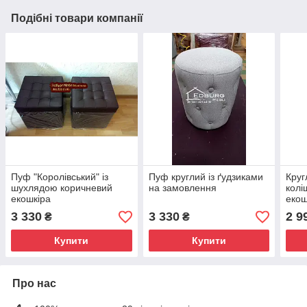
Подібні товари компанії
Пуф "Королівський" із
Пуф круглий із ґудзиками
Круг
шухлядою коричневий
на замовлення
колі
екошкіра
екош
3 330
3 330
2 9
₴
₴
Купити
Купити
Про нас