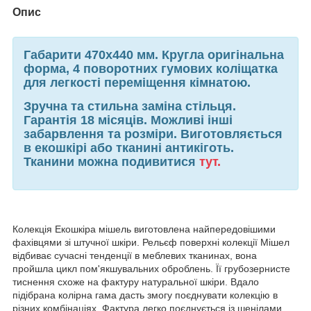
Опис
Габарити 470х440 мм. Кругла оригінальна
форма, 4 поворотних гумових коліщатка
для легкості переміщення кімнатою.
Зручна та стильна заміна стільця.
Гарантія 18 місяців. Можливі інші
забарвлення та розміри. Виготовляється
в екошкірі або тканині антикіготь.
Тканини можна подивитися
тут.
Колекція Екошкіра мішель виготовлена найпередовішими
фахівцями зі штучної шкіри. Рельєф поверхні колекції Мішел
відбиває сучасні тенденції в меблевих тканинах, вона
пройшла цикл пом'якшувальних оброблень. Її грубозернисте
тиснення схоже на фактуру натуральної шкіри. Вдало
підібрана колірна гама дасть змогу поєднувати колекцію в
різних комбінаціях. Фактура легко поєднується із шенілами,